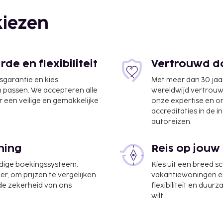
iezen
e en flexibiliteit
Vertrouwd do
jsgarantie en kies
Met meer dan 30 jaa
n passen. We accepteren alle
wereldwijd vertrou
 een veilige en gemakkelijke
onze expertise en 
accreditaties in de i
autoreizen.
ning
Reis op jouw
ed & Breakfast is
udige boekingssysteem.
Kies uit een breed s
er, om prijzen te vergelijken
vakantiewoningen en 
 de zekerheid van ons
flexibiliteit en duur
ptie en een
wilt.
tad? Kies voor deze bed
entenruimte, waaronder