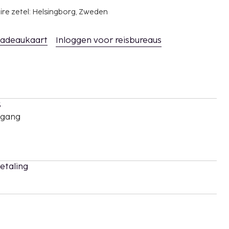
ire zetel: Helsingborg, Zweden
adeaukaart
Inloggen voor reisbureaus
s
oegang