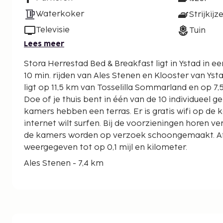
Waterkoker
Strijkijz
Televisie
Tuin
Lees meer
Stora Herrestad Bed & Breakfast ligt in Ystad in e
10 min. rijden van Ales Stenen en Klooster van Ystad. Deze bed & break
ligt op 11,5 km van Tosselilla Sommarland en op 7
Doe of je thuis bent in één van de 10 individueel 
kamers hebben een terras. Er is gratis wifi op de 
internet wilt surfen. Bij de voorzieningen horen v
de kamers worden op verzoek schoongemaakt. A
weergegeven tot op 0,1 mijl en kilometer.
Ales Stenen - 7,4 km
Klooster van Ystad - 7,4 km
Sint-Mariakerk - 7,5 km
St Maria Kyrka - 7,7 km
Stortorget - 7,8 km