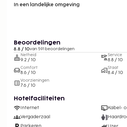
In een landelijke omgeving
Beoordelingen
8.8 / 10
van 591 beoordelingen
Netheid
Service
9.2 / 10
8.8 / 10
Comfort
Staat
8.6 / 10
8.4 / 10
Voorzieningen
7.6 / 10
Hotelfaciliteiten
Internet
Kabel- of
Vergaderzaal
Haardro
Parkeren
IJzer