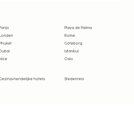
Parijs
Playa de Palma
Londen
Rome
Phuket
Göteborg
Dubai
Istanbul
Nice
Oslo
Gezinsvriendelijke hotels
Stedenreis