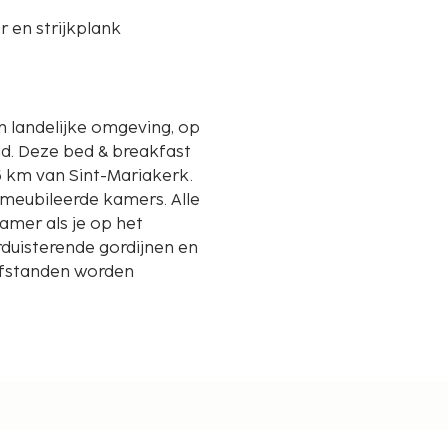
er en strijkplank
en landelijke omgeving, op
fast
,5 km van Sint-Mariakerk.
gemeubileerde kamers. Alle
kamer als je op het
erduisterende gordijnen en
fstanden worden