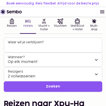
Boek eenvoudig. Reis flexibel. Altijd voor de beste prijs.
Reizen
Hotels
Vlucht +
Vluchten
Veerboot
Multi-
hotel
+ Hotel
stop
Waar wil je verblijven?
Wanneer?
Op elk moment
Reizigers
2 volwassenen
Zoeken
Reizen naar Xpu-Ha