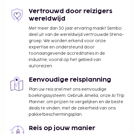
fietsenverhuur niet mis. Dit hotel bevat ook gratis
wifi, conciërgeservices en een spelletjesruimte.
Vertrouwd door reizigers
Geniet van internationale gerechten bij Mystic, een
wereldwijd
van de 2 restaurants van dit hotel, of blijf lekker
Met meer dan 30 jaar ervaring maakt Sembo
binnen en profiteer van de roomservice (beperkte
deel uit van de wereldwijd vertrouwde Stena-
tijden). Maak op bepaalde dagen kennis met andere
groep. We worden erkend voor onze
gasten tijdens een gratis receptie. Ontspan met een
expertise en ondersteund door
lekker fris drankje in één van de 2 bars/lounges. Op
toonaangevende accreditaties in de
weekdagen wordt tegen betaling een continentaal
industrie, vooral op het gebied van
ontbijt geserveerd van 08.00 uur tot 10.30 uur. Deze
autoreizen.
accommodatie is van 13 april 2026 tot 31 januari
2027 gesloten (datums kunnen wijzigen).
Eenvoudige reisplanning
De volgende kosten dienen bij de accommodatie te
Plan uw reis snel met ons eenvoudige
boekingssysteem. Gebruik Amelia, onze AI Trip
worden betaald. De kosten kunnen inclusief
Planner, om prijzen te vergelijken en de beste
toepasselijke belastingen zijn:
deals te vinden, met de zekerheid van ons
De stad heft de volgende belasting: USD 3.35
pakketbeschermingsplan.
per accommodatie, per nacht.
Reis op jouw manier
We hebben alle kosten vermeld die de