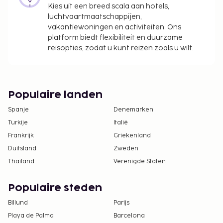
Kies uit een breed scala aan hotels,
accommodatie aan ons heeft doorgegeven.
luchtvaartmaatschappijen,
Toeslag voor het continentaal ontbijt: ca. USD 13
vakantiewoningen en activiteiten. Ons
per persoon
platform biedt flexibiliteit en duurzame
Toeslag voor luchthavenshuttle: USD 120 per
reisopties, zodat u kunt reizen zoals u wilt.
persoon
Deze lijst is mogelijk niet volledig. Toeslagen en
borgsommen zijn mogelijk excl. btw en kunnen
Populaire landen
wijzigen.
Spanje
Denemarken
Kinderen t/m 2 jaar worden in deze
Turkije
Italië
accommodatie niet toegelaten.
Frankrijk
Griekenland
Contacloos inchecken en contactloos
Duitsland
Zweden
uitchecken zijn mogelijk.
Thailand
Verenigde Staten
Populaire steden
Billund
Parijs
Playa de Palma
Barcelona