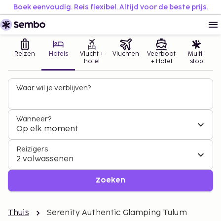
Boek eenvoudig. Reis flexibel. Altijd voor de beste prijs.
Reizen
Hotels
Vlucht +
Vluchten
Veerboot
Multi-
hotel
+ Hotel
stop
Waar wil je verblijven?
Wanneer?
Op elk moment
Reizigers
2 volwassenen
Zoeken
Thuis
Serenity Authentic Glamping Tulum