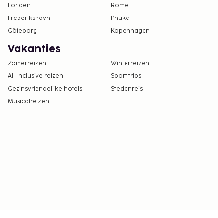
Londen
Rome
Frederikshavn
Phuket
Göteborg
Kopenhagen
Vakanties
Zomerreizen
Winterreizen
All-Inclusive reizen
Sport trips
Gezinsvriendelijke hotels
Stedenreis
Musicalreizen