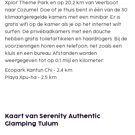
Xplor Theme Park en op 20,2 km van Veerboot
naar Cozumel. Doe of je thuis bent in één van de 30
klimaatgeregelde kamers met een minibar. Er is
gratis wifi op de kamer als je op het internet wilt
surfen. De privébadkamers met een douche
hebben gratis toiletartikelen en haardrogers. Bij de
voorzieningen horen een telefoon, net zoals een
kluis en een bureau. Afstanden worden
weergegeven tot op 0,1 mijl en kilometer.
Ecopark Kantun Chi - 2,4 km
Playa Xpu-ha - 2,5 km
Playa Oasis - 2,5 km
Tajma Ha Cenote - 2,8 km
Cenote Cristalino - 2,9 km
Cenote Azul - 3 km
Cenote Jardín del Eden - 3,6 km
Kaart van Serenity Authentic
Cenote Chikin-Ha - 4 km
Glamping Tulum
Puerto Aventuras Golf Club - 5 km