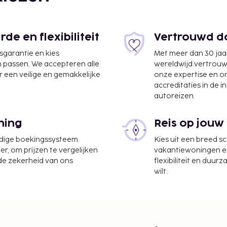
e en flexibiliteit
Vertrouwd do
jsgarantie en kies
Met meer dan 30 jaa
n passen. We accepteren alle
wereldwijd vertrou
 een veilige en gemakkelijke
onze expertise en 
accreditaties in de i
autoreizen.
Edge Tower - Yas Island
ning
Reis op jouw
udige boekingssysteem.
Kies uit een breed s
kservice, een snelle
er, om prijzen te vergelijken
vakantiewoningen en 
aatse heb je gratis
 de zekerheid van ons
flexibiliteit en duur
wilt.