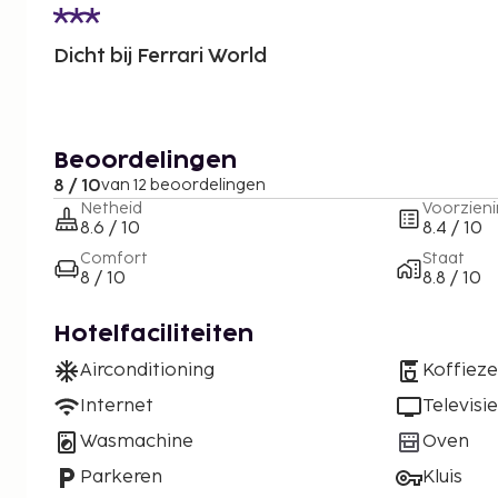
Dicht bij Ferrari World
Beoordelingen
8 / 10
van 12 beoordelingen
Netheid
Voorzien
8.6 / 10
8.4 / 10
Comfort
Staat
8 / 10
8.8 / 10
Hotelfaciliteiten
Airconditioning
Koffiez
Internet
Televisie
Wasmachine
Oven
Parkeren
Kluis