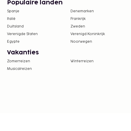
Populaire landen
Spanje
Denemarken
Italië
Frankrijk
Duitsland
Zweden
Verenigde Staten
Verenigd Koninkrijk
Egypte
Noorwegen
Vakanties
Zomerreizen
Winterreizen
Musicalreizen