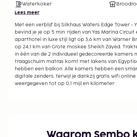
Waterkoker
Broodro
Lees meer
Met een verblijf bij Silkhaus Waters Edge Tower - Y
bevind je je op 5 min. rijden van Yas Marina Circuit en
aparthotel in luxe stijl ligt op 3,6 km van Warner 
op 24,1 km van Grote moskee Sheikh Zayed. Traktee
in één van de 2 individueel gedecoreerde kamers 
traagschuim matras komt met lakens van Egyptis
hebben een balkon. Alle kamers hebben een smar
digitale zenders, terwijl je dankzij gratis wifi onlin
weergegeven tot op 0,1 mijl en kilometer.
Yas Marina Circuit - 0,9 km
Yas Mall - 1,5 km
Ferrari World - 1,5 km
Etihad Park - 2,1 km
Yas Kartzone - 2,2 km
Yas Waterworld - 3,2 km
Waarom Sembo k