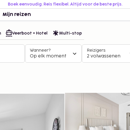
Boek eenvoudig. Reis flexibel. Altijd voor de beste prijs.
Mijn reizen
n
Veerboot + Hotel
Multi-stop
Wanneer?
Reizigers
Op elk moment
2 volwassenen