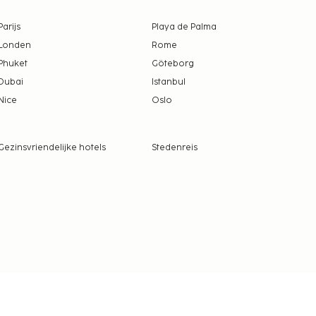
Parijs
Playa de Palma
Londen
Rome
Phuket
Göteborg
Dubai
Istanbul
Nice
Oslo
Gezinsvriendelijke hotels
Stedenreis