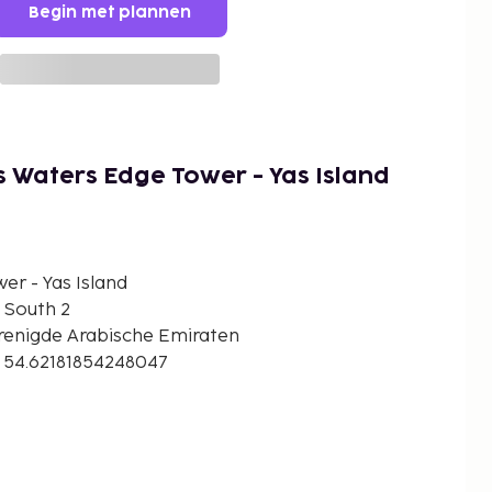
Begin met plannen
s Waters Edge Tower - Yas Island
er - Yas Island
 South 2
erenigde Arabische Emiraten
 54.62181854248047