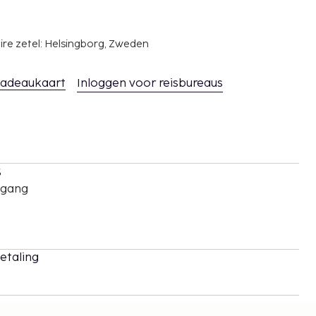
ire zetel: Helsingborg, Zweden
adeaukaart
Inloggen voor reisbureaus
s
oegang