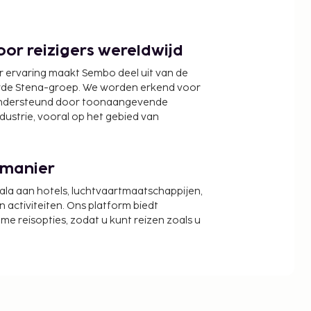
or reizigers wereldwijd
r ervaring maakt Sembo deel uit van de
wde Stena-groep. We worden erkend voor
ondersteund door toonaangevende
ndustrie, vooral op het gebied van
 manier
cala aan hotels, luchtvaartmaatschappijen,
activiteiten. Ons platform biedt
zame reisopties, zodat u kunt reizen zoals u