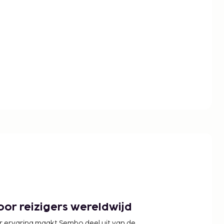
or reizigers wereldwijd
r ervaring maakt Sembo deel uit van de