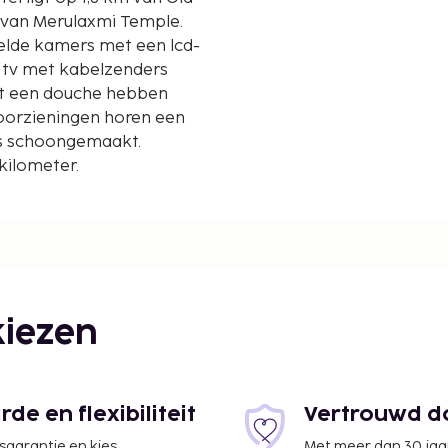
 van Merulaxmi Temple.
gelde kamers met een lcd-
l de tv met kabelzenders
et een douche hebben
 voorzieningen horen een
ks schoongemaakt.
kilometer.
iezen
e en flexibiliteit
Vertrouwd do
jsgarantie en kies
Met meer dan 30 jaa