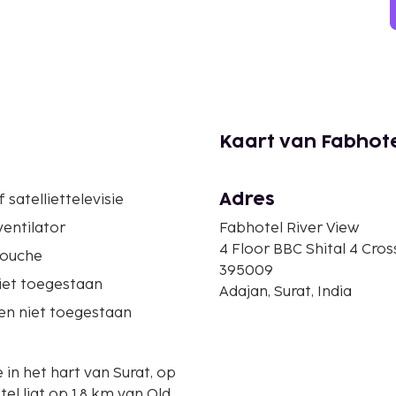
Kaart van Fabhote
Adres
 satelliettelevisie
entilator
Fabhotel River View
4 Floor BBC Shital 4 Cros
douche
395009
iet toegestaan
Adajan, Surat, India
en niet toegestaan
e in het hart van Surat, op