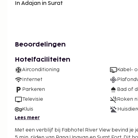
In Adajan in Surat
Beoordelingen
Hotelfaciliteiten
Airconditioning
Kabel- of
Internet
Plafondv
Parkeren
Bad of 
Televisie
Roken n
Kluis
Huisdier
Lees meer
Met een verblijf bij Fabhotel River View bevind je j
5 min. rijden van Rang Upavan en Surat Fort. Dit hotel ligt op 1,8 km van Old