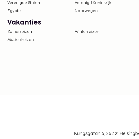
Verenigde Staten
Verenigd Koninkrijk
In deze accommodatie zijn huisdieren en assis
Egypte
Noorwegen
toegestaan.
Vakanties
Zomerreizen
Winterreizen
Musicalreizen
Kungsgatan 6, 252 21 Helsin