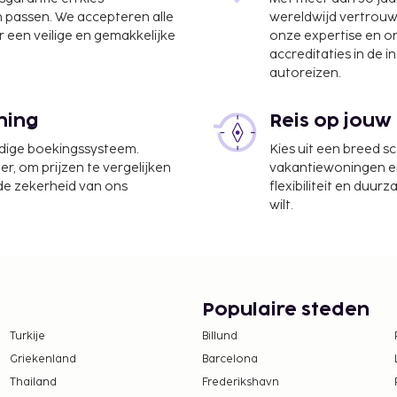
n passen. We accepteren alle
wereldwijd vertrou
 een veilige en gemakkelijke
onze expertise en 
accreditaties in de i
autoreizen.
w is Surat (STV) - 13,3
ning
Reis op jouw
udige boekingssysteem.
Kies uit een breed s
ptie en een
er, om prijzen te vergelijken
vakantiewoningen en 
keerplaatsen. Dit
 de zekerheid van ons
flexibiliteit en duur
dit hotel van de
wilt.
ndere gasten tijdens een
un je tegen betaling
 geserveerd wordt van
R 300 voor volwassenen
Populaire steden
Turkije
Billund
 borgsommen zijn mogelijk
Griekenland
Barcelona
Thailand
Frederikshavn