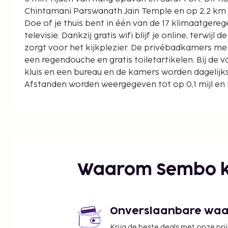
Chintamani Parswanath Jain Temple en op 2,2 km
Doe of je thuis bent in één van de 17 klimaatgere
televisie. Dankzij gratis wifi blijf je online, terwij
zorgt voor het kijkplezier. De privébadkamers m
een regendouche en gratis toiletartikelen. Bij de
kluis en een bureau en de kamers worden dagelij
Afstanden worden weergegeven tot op 0,1 mijl en 
River Front Walkway - 1,5 km
Dutch Garden - 1,5 km
Rang Upavan - 1,6 km
Surat Fort - 1,6 km
Old Chintamani Parswanath Jain Temple - 2 km
Merulaxmi Temple - 2,2 km
Waarom Sembo k
Gore Gariba Kabrastan - 2,4 km
Jagdishchandra Bose Municipal Aquarium - 3 km
Kedarnath Mahadev Temple - 3,4 km
English Cemetery - 4 km
Onverslaanbare waard
Indoor Stadium Lane - 4,1 km
Krijg de beste deals met onze pri