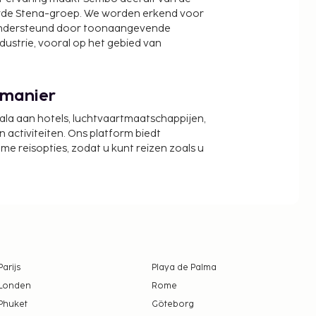
wde Stena-groep. We worden erkend voor
ondersteund door toonaangevende
ndustrie, vooral op het gebied van
 manier
cala aan hotels, luchtvaartmaatschappijen,
activiteiten. Ons platform biedt
zame reisopties, zodat u kunt reizen zoals u
Parijs
Playa de Palma
Londen
Rome
Phuket
Göteborg