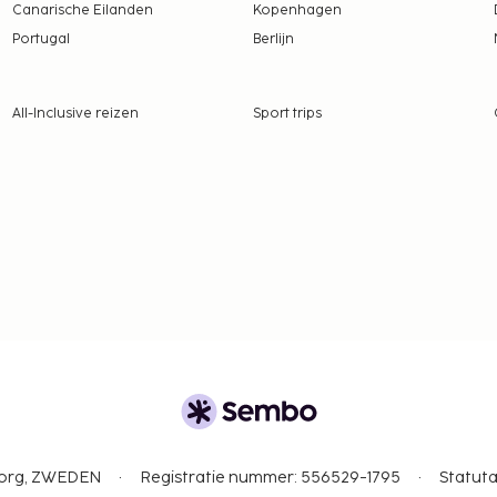
Canarische Eilanden
Kopenhagen
tentiedieren niet
Portugal
Berlijn
All-Inclusive reizen
Sport trips
gborg, ZWEDEN
Registratie nummer: 556529-1795
Statuta