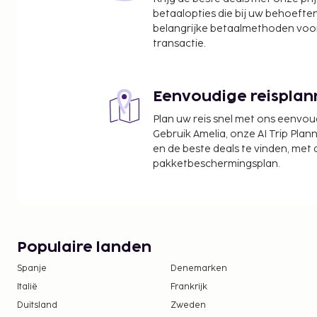
Rangeela Park Ghod Dod Road - 4,2 km
betaalopties die bij uw behoefte
Moti Baug - 4,3 km
belangrijke betaalmethoden voor
Akshar Mandir - 4,3 km
transactie.
Ambika Niketan Temple - 4,4 km
De voornaamste luchthaven voor Fabhotel River Vie
Eenvoudige reisplan
km
Plan uw reis snel met ons eenvo
Enkele van de voorzieningen zijn een 24-uurs rece
Gebruik Amelia, onze AI Trip Plann
bagageopslagruimte. Ter plaatse heb je gratis par
en de beste deals te vinden, met
rookvrije hotel werd gebouwd in 2019. Profiteer in 
pakketbeschermingsplan.
roomservice (beperkte tijden). Maak kennis met a
gratis receptie, dagelijks aangeboden. Dagelijks k
genieten van een lekker continentaal ontbijt, dat
08.00 uur tot 10.00 uur.
Toeslag voor het continentaal ontbijt: ca. IN
Populaire landen
en ca. INR 100 voor kinderen
Spanje
Denemarken
Deze lijst is mogelijk niet volledig. Toeslagen en
Italië
Frankrijk
excl. btw en kunnen wijzigen.
Duitsland
Zweden