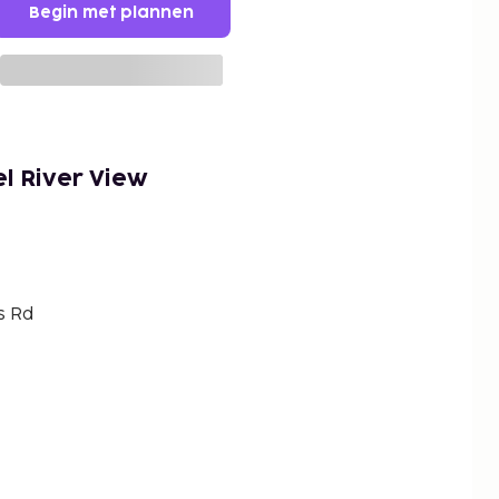
Begin met plannen
l River View
s Rd