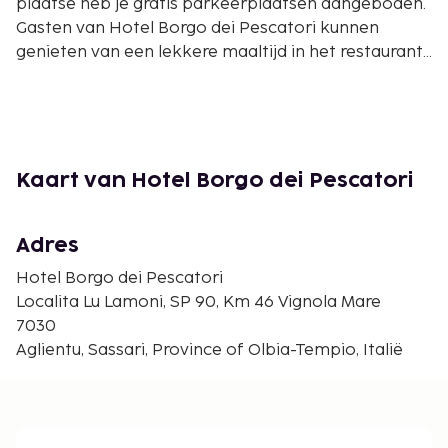
plaatse heb je gratis parkeerplaatsen aangeboden.
Gasten van Hotel Borgo dei Pescatori kunnen
genieten van een lekkere maaltijd in het restaurant
of iets halen bij de snackbar/deli. Bestel je favoriete
drankje in een bar/lounge. Dagelijks kun je van 08.00
uur tot 09.30 uur genieten van een gratis
ontbijtbuffet. Doe of je thuis bent in één van de 80
kamers met een koelkast en een
Kaart van Hotel Borgo dei Pescatori
flatscreentelevisie. Alle kamers hebben balkons of
terrassen. De privébadkamers met een douche
hebben gratis toiletartikelen en bidets. Bij de
Adres
voorzieningen horen een kluis en een bureau en de
Hotel Borgo dei Pescatori
kamers worden dagelijks schoongemaakt.
Localita Lu Lamoni, SP 90, Km 46 Vignola Mare
7030
Aglientu, Sassari, Province of Olbia-Tempio, Italië