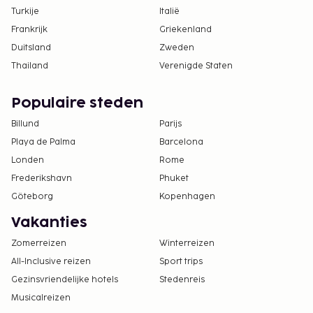
Turkije
Italië
Frankrijk
Griekenland
Duitsland
Zweden
Thailand
Verenigde Staten
Populaire steden
Billund
Parijs
Playa de Palma
Barcelona
Londen
Rome
Frederikshavn
Phuket
Göteborg
Kopenhagen
Vakanties
Zomerreizen
Winterreizen
All-Inclusive reizen
Sport trips
Gezinsvriendelijke hotels
Stedenreis
Musicalreizen