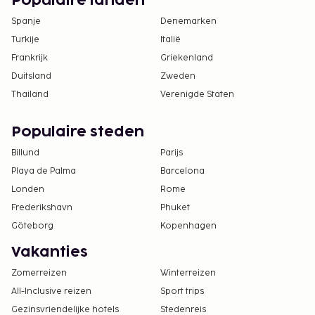
Populaire landen
Spanje
Denemarken
Turkije
Italië
Frankrijk
Griekenland
Duitsland
Zweden
Thailand
Verenigde Staten
Populaire steden
Billund
Parijs
Playa de Palma
Barcelona
Londen
Rome
Frederikshavn
Phuket
Göteborg
Kopenhagen
Vakanties
Zomerreizen
Winterreizen
All-Inclusive reizen
Sport trips
Gezinsvriendelijke hotels
Stedenreis