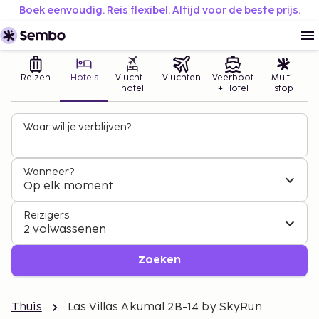
Boek eenvoudig. Reis flexibel. Altijd voor de beste prijs.
Reizen
Hotels
Vlucht +
Vluchten
Veerboot
Multi-
hotel
+ Hotel
stop
Waar wil je verblijven?
Wanneer?
Op elk moment
Reizigers
2 volwassenen
Zoeken
Thuis
Las Villas Akumal 2B-14 by SkyRun