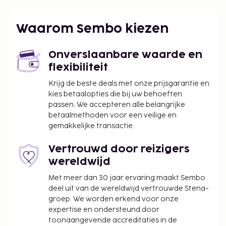
Internationale luchthaven Tulum (TQO) - 67,9 km
Cozumel, Quintana Roo (CZM-Cozumel Int.) - 55 km
Waarom Sembo kiezen
Cancun, Quintana Roo (CUN-Internationale
luchthaven Cancun) - 93,3 km
Onverslaanbare waarde en
Enkele van de voorzieningen zijn een
flexibiliteit
stomerij/wasserijservice en een 24-uurs receptie.
Ter plaatse heb je gratis parkeerplaatsen. Plezier
Krijg de beste deals met onze prijsgarantie en
gegarandeerd dankzij een buitenzwembad of
kies betaalopties die bij uw behoeften
passen. We accepteren alle belangrijke
geniet van het uitzicht vanuit een terras en een tuin.
betaalmethoden voor een veilige en
gemakkelijke transactie.
Vertrouwd door reizigers
wereldwijd
Met meer dan 30 jaar ervaring maakt Sembo
deel uit van de wereldwijd vertrouwde Stena-
groep. We worden erkend voor onze
expertise en ondersteund door
toonaangevende accreditaties in de