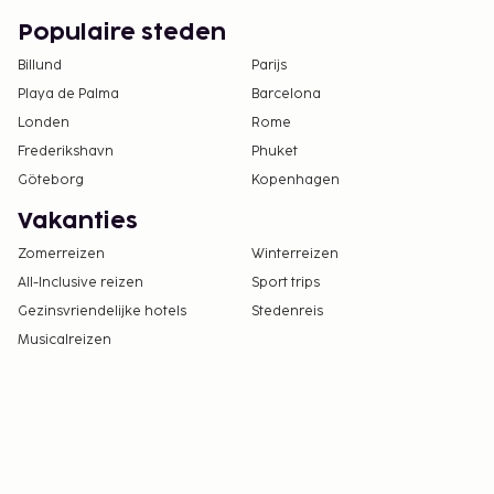
Populaire steden
Billund
Parijs
Playa de Palma
Barcelona
Londen
Rome
Frederikshavn
Phuket
Göteborg
Kopenhagen
Vakanties
Zomerreizen
Winterreizen
All-Inclusive reizen
Sport trips
Gezinsvriendelijke hotels
Stedenreis
Musicalreizen