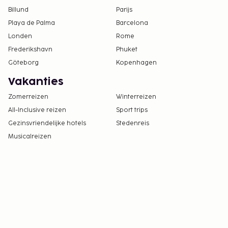
Billund
Parijs
Playa de Palma
Barcelona
Londen
Rome
Frederikshavn
Phuket
Göteborg
Kopenhagen
Vakanties
Zomerreizen
Winterreizen
All-Inclusive reizen
Sport trips
Gezinsvriendelijke hotels
Stedenreis
Musicalreizen