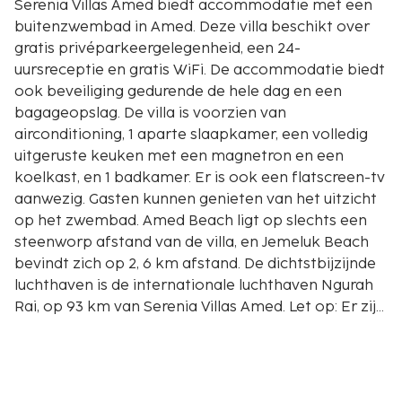
Serenia Villas Amed biedt accommodatie met een
buitenzwembad in Amed. Deze villa beschikt over
gratis privéparkeergelegenheid, een 24-
uursreceptie en gratis WiFi. De accommodatie biedt
ook beveiliging gedurende de hele dag en een
bagageopslag. De villa is voorzien van
airconditioning, 1 aparte slaapkamer, een volledig
uitgeruste keuken met een magnetron en een
koelkast, en 1 badkamer. Er is ook een flatscreen-tv
aanwezig. Gasten kunnen genieten van het uitzicht
op het zwembad. Amed Beach ligt op slechts een
steenworp afstand van de villa, en Jemeluk Beach
bevindt zich op 2, 6 km afstand. De dichtstbijzijnde
luchthaven is de internationale luchthaven Ngurah
Rai, op 93 km van Serenia Villas Amed. Let op: Er zijn
bouwwerkzaamheden gaande tegenover de villa,
naar verwachting tot april 2025 (van 08:00 tot 17:00
uur).