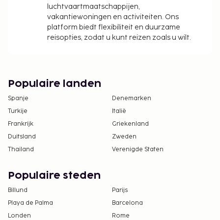
luchtvaartmaatschappijen,
vakantiewoningen en activiteiten. Ons
platform biedt flexibiliteit en duurzame
reisopties, zodat u kunt reizen zoals u wilt.
Populaire landen
Spanje
Denemarken
Turkije
Italië
Frankrijk
Griekenland
Duitsland
Zweden
Thailand
Verenigde Staten
Populaire steden
Billund
Parijs
Playa de Palma
Barcelona
Londen
Rome