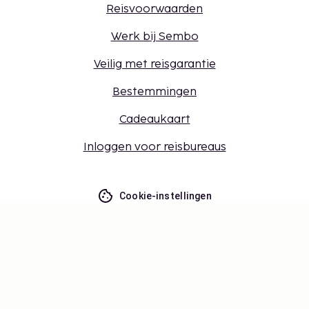
Reisvoorwaarden
Werk bij Sembo
Veilig met reisgarantie
Bestemmingen
Cadeaukaart
Inloggen voor reisbureaus
Cookie-instellingen
Mis niets – ontvang de nieuwste
updates
Blijf op de hoogte! Ontvang reisinspiratie, handige
tips en toegang tot exclusieve aanbiedingen.