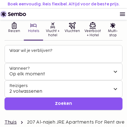
Boek eenvoudig. Reis flexibel. Altijd voor de beste prijs.
Reizen
Hotels
Vlucht +
Vluchten
Veerboot
Multi-
hotel
+ Hotel
stop
Waar wil je verblijven?
Wanneer?
Op elk moment
Reizigers
2 volwassenen
Zoeken
Thuis
207 Al-najeh JRE Apartments For Rent ave