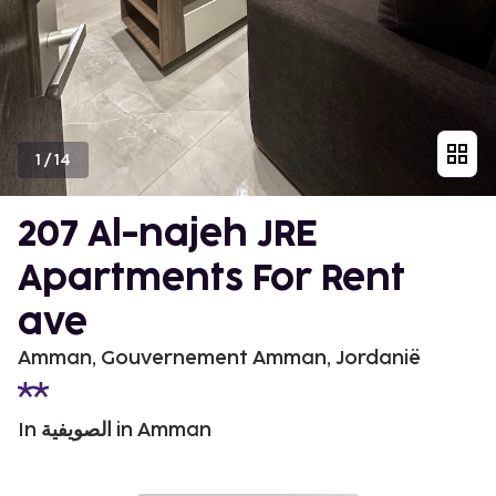
1
/
14
207 Al-najeh JRE
Apartments For Rent
ave
Amman, Gouvernement Amman, Jordanië
In الصويفية in Amman