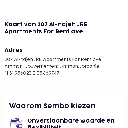
Ambassade van de Verenigde Staten - 2,4 km
Ambassade van de Verenigde Arabische Emiraten -
2,5 km
Ambassade van Canada - 2,5 km
Kaart van 207 Al-najeh JRE
Abdoun-brug - 2,8 km
Apartments For Rent ave
Strikers Entertainment Center - 2,9 km
Salah al-Din-park - 2,9 km
Adres
De dichtstbijgelegen grootste luchthavens zijn:
Amman (ADJ-Marka) - 27,6 km
207 Al-najeh JRE Apartments For Rent ave
Amman (AMM-Queen Alia Intl.) - 34,1 km
Amman, Gouvernement Amman, Jordanië
N 31.956023 E 35.869747
Waarom Sembo kiezen
Onverslaanbare waarde en