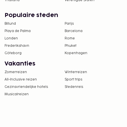
Thailand
Verenigde Staten
Populaire steden
Billund
Parijs
Playa de Palma
Barcelona
Londen
Rome
Frederikshavn
Phuket
Göteborg
Kopenhagen
Vakanties
Zomerreizen
Winterreizen
All-Inclusive reizen
Sport trips
Gezinsvriendelijke hotels
Stedenreis
Musicalreizen