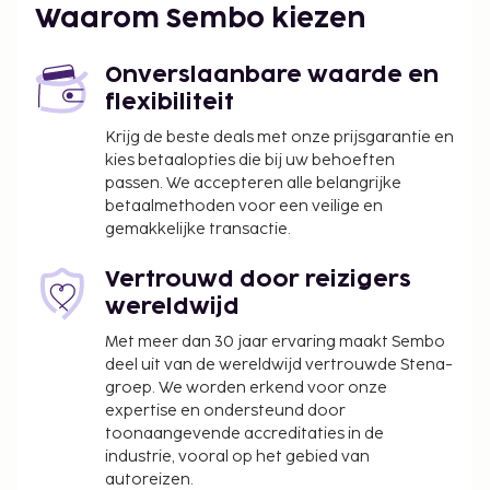
Enkele van de voorzieningen zijn een 24-uurs
Waarom Sembo kiezen
receptie, een bagageopslagruimte en een lift. Ter
plaatse heb je gratis parkeerplaatsen.
Onverslaanbare waarde en
De volgende kosten dienen bij de accommodatie te
flexibiliteit
worden betaald. De kosten kunnen inclusief
Krijg de beste deals met onze prijsgarantie en
toepasselijke belastingen zijn:
kies betaalopties die bij uw behoeften
Vóór het inchecken dien je een borgsom van
passen. We accepteren alle belangrijke
INR 1000 te betalen.
betaalmethoden voor een veilige en
gemakkelijke transactie.
We hebben alle kosten vermeld die de
accommodatie aan ons heeft doorgegeven.
Vertrouwd door reizigers
wereldwijd
In deze accommodatie zijn huisdieren en
assistentiedieren niet toegestaan.
Met meer dan 30 jaar ervaring maakt Sembo
deel uit van de wereldwijd vertrouwde Stena-
groep. We worden erkend voor onze
expertise en ondersteund door
toonaangevende accreditaties in de
industrie, vooral op het gebied van
autoreizen.