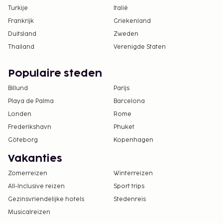
Turkije
Italië
Frankrijk
Griekenland
Duitsland
Zweden
Thailand
Verenigde Staten
Populaire steden
Billund
Parijs
Playa de Palma
Barcelona
Londen
Rome
Frederikshavn
Phuket
Göteborg
Kopenhagen
Vakanties
Zomerreizen
Winterreizen
All-Inclusive reizen
Sport trips
Gezinsvriendelijke hotels
Stedenreis
Musicalreizen