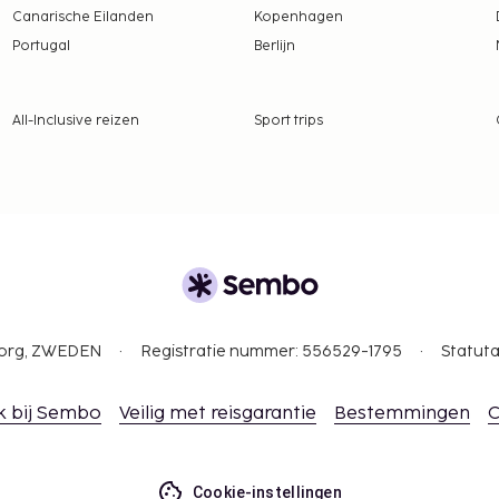
Canarische Eilanden
Kopenhagen
Portugal
Berlijn
All-Inclusive reizen
Sport trips
gborg, ZWEDEN
Registratie nummer: 556529-1795
Statuta
k bij Sembo
Veilig met reisgarantie
Bestemmingen
C
Cookie-instellingen