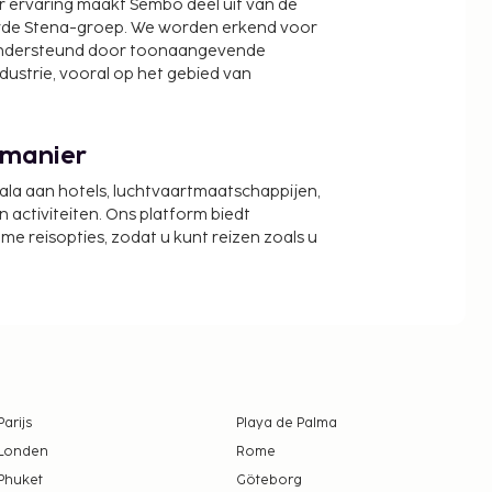
r ervaring maakt Sembo deel uit van de
wde Stena-groep. We worden erkend voor
ondersteund door toonaangevende
ndustrie, vooral op het gebied van
 manier
cala aan hotels, luchtvaartmaatschappijen,
activiteiten. Ons platform biedt
zame reisopties, zodat u kunt reizen zoals u
Parijs
Playa de Palma
Londen
Rome
Phuket
Göteborg