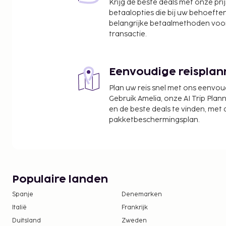
Krijg de beste deals met onze pri
Life Adventure Centre - 18,2 km
betaalopties die bij uw behoefte
Greenore Golf Club - 18,3 km
belangrijke betaalmethoden voor
Royal County Down Golf Course - 18,4 km
transactie.
De accommodatie heeft een tuin waar je van het u
maar profiteer ook van gratis wifi.
Het beleid van deze accommodatie staat bep
Eenvoudige reisplan
voor groepsevenementen of groepsfeesten, 
Plan uw reis snel met ons eenvo
vrijgezellenfeesten, niet toe.
Gebruik Amelia, onze AI Trip Plann
en de beste deals te vinden, met
pakketbeschermingsplan.
Populaire landen
Spanje
Denemarken
Italië
Frankrijk
Duitsland
Zweden