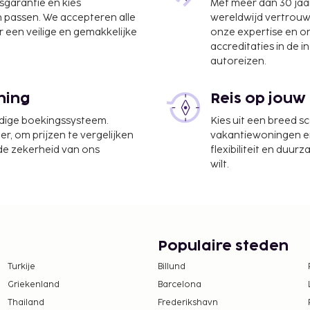
jsgarantie en kies
Met meer dan 30 jaa
n passen. We accepteren alle
wereldwijd vertrou
 een veilige en gemakkelijke
onze expertise en 
accreditaties in de i
autoreizen.
itzicht kunt genieten,
aalde reserveringen
ning
Reis op jouw
waaronder
udige boekingssysteem.
Kies uit een breed s
er, om prijzen te vergelijken
vakantiewoningen en 
 de zekerheid van ons
flexibiliteit en duur
wilt.
Populaire steden
Turkije
Billund
Griekenland
Barcelona
Thailand
Frederikshavn