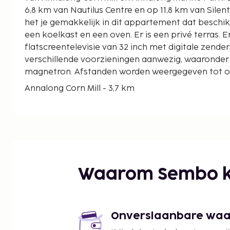
6,8 km van Nautilus Centre en op 11,8 km van Silen
het je gemakkelijk in dit appartement dat beschi
een koelkast en een oven. Er is een privé terras. Er
flatscreentelevisie van 32 inch met digitale zenders
verschillende voorzieningen aanwezig, waaronder
magnetron. Afstanden worden weergegeven tot op 
Annalong Corn Mill - 3,7 km
Annalong Marine Park - 4,2 km
Nautilus Centre - 6,8 km
Silent Valley Reservoir - 11,8 km
Cranfield Beach - 13,2 km
Newcastle Community Cinema - 15,7 km
La Belle Femme Nail Bar & Beauty Lounge - 16 km
Waarom Sembo k
Murlough National Nature Reserve - 16,8 km
Newcastle Beach - 16,8 km
Tollymore National Outdoor Centre - 17,2 km
Tollymore Forest Park - 17,4 km
Onverslaanbare waard
Mary Catherine's Cottage - 17,9 km