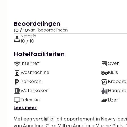
Beoordelingen
10 / 10
van 1 beoordelingen
Netheid
10 / 10
Hotelfaciliteiten
Internet
Oven
Wasmachine
Kluis
Parkeren
Broodro
Waterkoker
Haardro
Televisie
IJzer
Lees meer
Met een verblijf bij dit appartement in Newry, bevin
van Annalong Corn Mill en Annalong Marine Park. Dit appartement ligt op