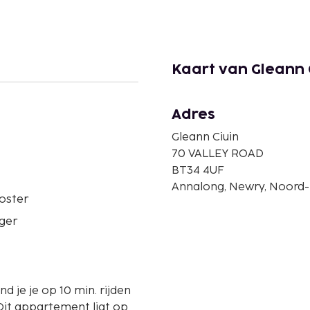
Kaart van Gleann 
Adres
Gleann Ciuin
70 VALLEY ROAD
BT34 4UF
Annalong, Newry, Noord-I
oster
ger
d je je op 10 min. rijden