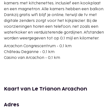
kamers met kitchenettes, inclusief een kookplaat
en een magnetron. Alle kamers hebben een balkon.
Dankzij gratis wifi blijf je online, terwijl de tv met
digitale zenders zorgt voor het kijkplezier. Bij de
voorzieningen horen een telefoon, net zoals een
waterkoker en verduisterende gordijnen. Afstanden
worden weergegeven tot op 0,1 mijl en kilometer.
Arcachon Congrescentrum - 0,1 km
Château Deganne - 0,1 km
Casino van Arcachon - 0,1 km
Strand van Arcachon - 0,2 km
Plage Thiers - 0,2 km
Olympia Theater - 0,2 km
Plage d'Eyrac - 0,3 km
Bassin d'Arcachon - 0,4 km
Kaart van Le Trianon Arcachon
Mauresque-park - 0,9 km
Golf van Biskaje - 1,1 km
Port d'Arcachon - 2,4 km
Adres