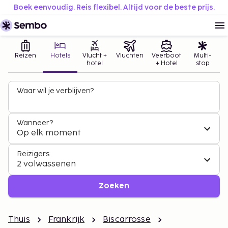
Boek eenvoudig. Reis flexibel. Altijd voor de beste prijs.
Reizen
Hotels
Vlucht +
Vluchten
Veerboot
Multi-
hotel
+ Hotel
stop
Waar wil je verblijven?
Wanneer?
Op elk moment
Reizigers
2 volwassenen
Zoeken
Thuis
Frankrijk
Biscarrosse