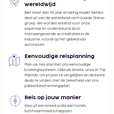
27 november 2025 tot 4 januari 2026 gesloten
wereldwijd
(datums kunnen wijzigen).
Met meer dan 30 jaar ervaring maakt Sembo
De volgende kosten dienen bij de accommodatie te
deel uit van de wereldwijd vertrouwde Stena-
worden betaald. De kosten kunnen inclusief
groep. We worden erkend voor onze
toepasselijke belastingen zijn:
expertise en ondersteund door
toonaangevende accreditaties in de
Borgsom: EUR 200 per verblijf
industrie, vooral op het gebied van
De stad heft de volgende belasting: EUR 2.82
autoreizen.
per persoon, per nacht. Deze belasting is niet
van toepassing op kinderen die jonger zijn dan
Eenvoudige reisplanning
18 jaar.
Plan uw reis snel met ons eenvoudige
boekingssysteem. Gebruik Amelia, onze AI Trip
We hebben alle kosten vermeld die de
Planner, om prijzen te vergelijken en de beste
accommodatie aan ons heeft doorgegeven.
deals te vinden, met de zekerheid van ons
Toeslag voor het continentaal ontbijt: ca. EUR 11
pakketbeschermingsplan.
voor volwassenen en ca. EUR 5 voor kinderen
Toeslag voor overdekt parkeren: EUR 20 per
Reis op jouw manier
nacht (onbeperkt in- en uitrijden)
Kies uit een breed scala aan hotels,
Toeslag voor huisdieren: EUR 10 per huisdier, per
luchtvaartmaatschappijen,