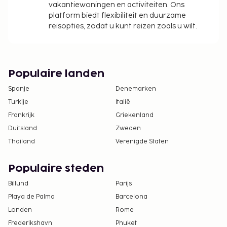
nacht
vakantiewoningen en activiteiten. Ons
Assistentiedieren zijn vrijgesteld van toeslagen
platform biedt flexibiliteit en duurzame
reisopties, zodat u kunt reizen zoals u wilt.
Deze lijst is mogelijk niet volledig. Toeslagen en
borgsommen zijn mogelijk excl. btw en kunnen
wijzigen.
Populaire landen
Wegens de nationale wetgeving mogen
contante betalingen bij deze accommodatie
Spanje
Denemarken
het bedrag van EUR 1000 niet overschrijden.
Turkije
Italië
Neem voor meer informatie contact op met de
Frankrijk
Griekenland
accommodatie via de gegevens in de
Duitsland
Zweden
boekingsbevestiging.
Thailand
Verenigde Staten
Aan een nabijgelegen gebouw worden
bouwwerkzaamheden verricht, wat mogelijk
Populaire steden
geluidshinder kan veroorzaken.
Billund
Parijs
Er gelden hoogtebeperkingen bij het parkeren.
Playa de Palma
Barcelona
De accommodatie wordt professioneel
Londen
Rome
schoongemaakt.
Frederikshavn
Phuket