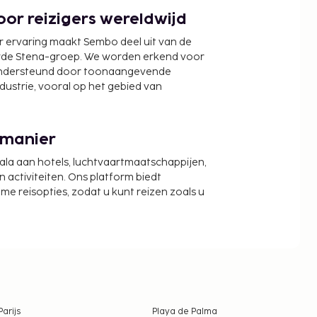
or reizigers wereldwijd
r ervaring maakt Sembo deel uit van de
wde Stena-groep. We worden erkend voor
ondersteund door toonaangevende
ndustrie, vooral op het gebied van
 manier
cala aan hotels, luchtvaartmaatschappijen,
activiteiten. Ons platform biedt
zame reisopties, zodat u kunt reizen zoals u
Parijs
Playa de Palma