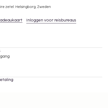
ire zetel: Helsingborg, Zweden
adeaukaart
Inloggen voor reisbureaus
s
oegang