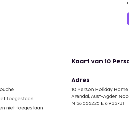
Kaart van 10 Per
Adres
douche
10 Person Holiday Home 
Arendal, Aust-Agder, No
iet toegestaan
N 58.566225 E 8.955731
en niet toegestaan