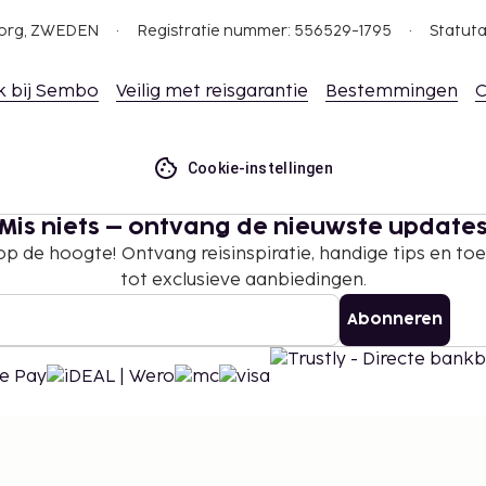
gborg, ZWEDEN
Registratie nummer: 556529-1795
Statuta
k bij Sembo
Veilig met reisgarantie
Bestemmingen
C
Cookie-instellingen
Mis niets – ontvang de nieuwste update
 op de hoogte! Ontvang reisinspiratie, handige tips en t
tot exclusieve aanbiedingen.
Abonneren
©
2026
Stena Line Travel Group AB