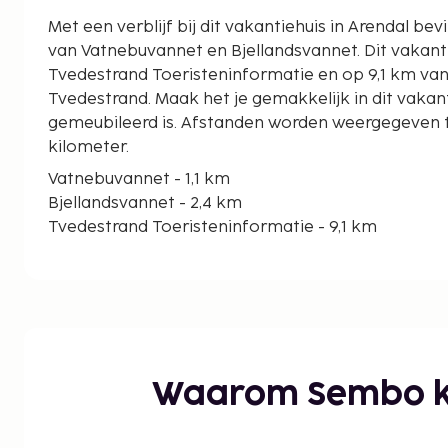
Met een verblijf bij dit vakantiehuis in Arendal bevi
van Vatnebuvannet en Bjellandsvannet. Dit vakantiehuis ligt op 9,1 km van
Tvedestrand Toeristeninformatie en op 9,1 km va
Tvedestrand. Maak het je gemakkelijk in dit vakant
gemeubileerd is. Afstanden worden weergegeven to
kilometer.
Vatnebuvannet - 1,1 km
Bjellandsvannet - 2,4 km
Tvedestrand Toeristeninformatie - 9,1 km
Jachthaven van Tvedestrand - 9,1 km
Nes Verk-golfpark - 13,1 km
Nes-staalfabriek - 13,1 km
Naes IJzerwerk Museum - 13,3 km
Tromøy Kerk - 16 km
Hovdansvannet - 16,4 km
Waarom Sembo k
Longumvannet - 17,6 km
Vitensenteret Sørlandet - 19,1 km
Glazen Lift naar de Top van Fløyheia - 19,5 km