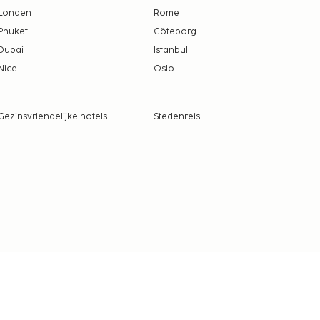
Londen
Rome
Phuket
Göteborg
Dubai
Istanbul
Nice
Oslo
Gezinsvriendelijke hotels
Stedenreis