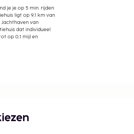
nd je je op 5 min. rijden
n Jachthaven van
iehuis dat individueel
t op 0,1 mijl en
iezen