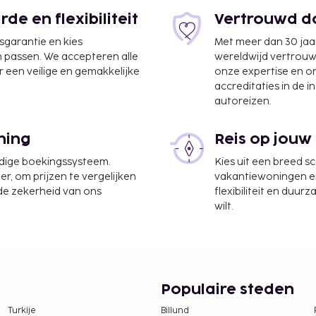
e en flexibiliteit
Vertrouwd do
jsgarantie en kies
Met meer dan 30 jaa
n passen. We accepteren alle
wereldwijd vertrou
ccommodatie heeft een
 een veilige en gemakkelijke
onze expertise en 
r profiteer ook van
accreditaties in de i
autoreizen.
te worden betaald. De
ning
Reis op jouw
ijn:
udige boekingssysteem.
Kies uit een breed s
er, om prijzen te vergelijken
vakantiewoningen en 
blijf
 de zekerheid van ons
flexibiliteit en duur
wilt.
tie aan ons heeft
er verblijf (je mag ook
Populaire steden
 borgsommen zijn mogelijk
Turkije
Billund