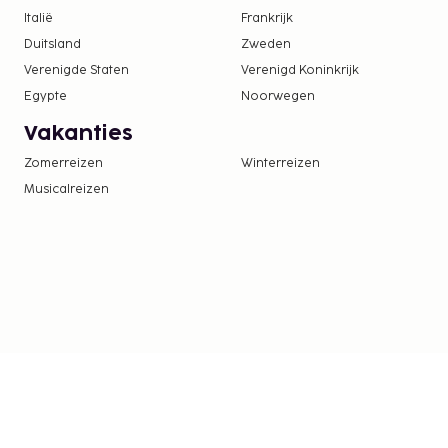
Italië
Frankrijk
De accommodatie wordt professioneel scho
Duitsland
Zweden
Gasten kunnen overal contactloos betalen.
Verenigde Staten
Verenigd Koninkrijk
Egypte
Noorwegen
Vakanties
Zomerreizen
Winterreizen
Musicalreizen