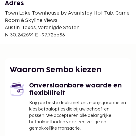
Moody Theater - 3,8 km
Adres
Stadhuis van Austin - 3,8 km
Town Lake Townhouse by Avantstay Hot Tub, Game
Frost Bank Tower - 3,8 km
Room & Skyline Views
De dichtsbijzijnde luchthaven is Internationale
Austin, Texas, Verenigde Staten
luchthaven Austin-Bergstrom (AUS) - 16,1 km
N 30.242691 E -97.726688
Ter plaatse heb je gratis parkeerplaatsen. Profiteer
van de handige voorzieningen zoals gratis wifi en
barbecues.
Toeslag voor huisdieren: USD 111.15 per
Waarom Sembo kiezen
accommodatie, per verblijf
Assistentiedieren zijn vrijgesteld van toeslagen
Onverslaanbare waarde en
Deze lijst is mogelijk niet volledig. Toeslagen en
flexibiliteit
borgsommen zijn mogelijk excl. btw en kunnen
Krijg de beste deals met onze prijsgarantie en
wijzigen.
kies betaalopties die bij uw behoeften
passen. We accepteren alle belangrijke
Huisdieren zijn alleen toegestaan in kamers
betaalmethoden voor een veilige en
waarop gerookt mag worden (toeslagen zijn
gemakkelijke transactie.
van toepassing, meer info vind je in de sectie