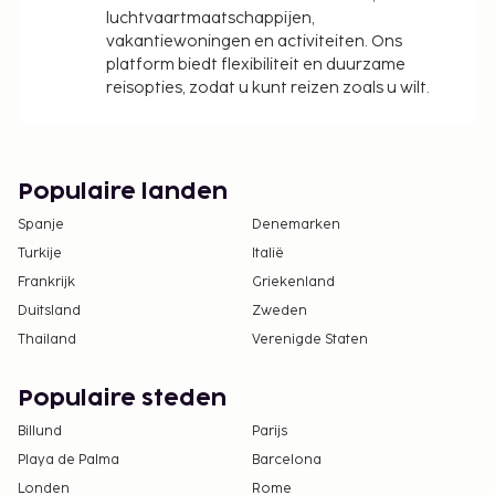
luchtvaartmaatschappijen,
vakantiewoningen en activiteiten. Ons
platform biedt flexibiliteit en duurzame
reisopties, zodat u kunt reizen zoals u wilt.
Populaire landen
Spanje
Denemarken
Turkije
Italië
Frankrijk
Griekenland
Duitsland
Zweden
Thailand
Verenigde Staten
Populaire steden
Billund
Parijs
Playa de Palma
Barcelona
Londen
Rome