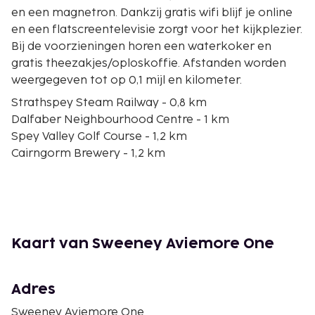
en een magnetron. Dankzij gratis wifi blijf je online
en een flatscreentelevisie zorgt voor het kijkplezier.
Bij de voorzieningen horen een waterkoker en
gratis theezakjes/oploskoffie. Afstanden worden
weergegeven tot op 0,1 mijl en kilometer.
Strathspey Steam Railway - 0,8 km
Dalfaber Neighbourhood Centre - 1 km
Spey Valley Golf Course - 1,2 km
Cairngorm Brewery - 1,2 km
Spey Valley Championship Golf Course - 1,5 km
Craigellachie National Nature Reserve - 1,5 km
Aviemore Kart Raceway - 2,2 km
Speyside Wildlife - 2,6 km
Rothiemurchus Estate Visitor Centre - 2,6 km
Kaart van Sweeney Aviemore One
Loch na Carraigean - 3,4 km
Avie Lochan - 3,5 km
Loch Vaa - 4,8 km
Adres
Loch an Eilein - 5,9 km
Sweeney Aviemore One