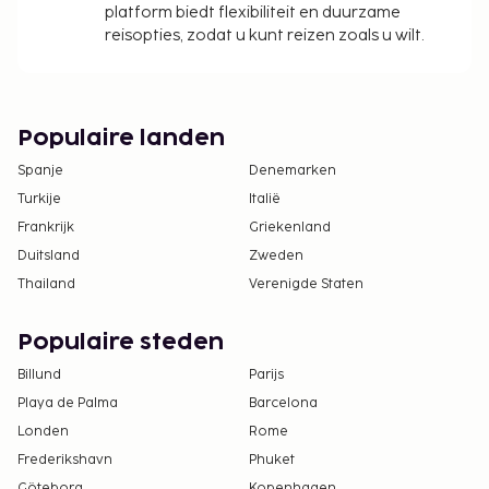
platform biedt flexibiliteit en duurzame
reisopties, zodat u kunt reizen zoals u wilt.
Populaire landen
Spanje
Denemarken
Turkije
Italië
Frankrijk
Griekenland
Duitsland
Zweden
Thailand
Verenigde Staten
Populaire steden
Billund
Parijs
Playa de Palma
Barcelona
Londen
Rome
Frederikshavn
Phuket
Göteborg
Kopenhagen