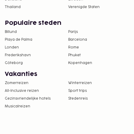
Thailand
Verenigde Staten
Populaire steden
Billund
Parijs
Playa de Palma
Barcelona
Londen
Rome
Frederikshavn
Phuket
Göteborg
Kopenhagen
Vakanties
Zomerreizen
Winterreizen
All-Inclusive reizen
Sport trips
Gezinsvriendelijke hotels
Stedenreis
Musicalreizen