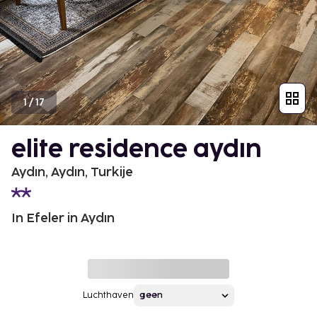
1
/
17
elite residence aydın
Aydın, Aydın, Turkije
In Efeler in Aydın
Luchthaven