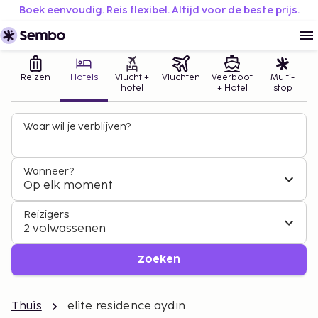
Boek eenvoudig. Reis flexibel. Altijd voor de beste prijs.
Reizen
Hotels
Vlucht +
Vluchten
Veerboot
Multi-
hotel
+ Hotel
stop
Waar wil je verblijven?
Wanneer?
Op elk moment
Reizigers
2 volwassenen
Zoeken
Thuis
elite residence aydın