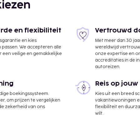
iezen
m
e en flexibiliteit
Vertrouwd do
jsgarantie en kies
Met meer dan 30 jaa
n passen. We accepteren alle
wereldwijd vertrou
 een veilige en gemakkelijke
onze expertise en 
accreditaties in de i
autoreizen.
ning
Reis op jouw
era La Real) - 17,5 km
udige boekingssysteem.
Kies uit een breed s
ptie, een
er, om prijzen te vergelijken
vakantiewoningen en 
 de zekerheid van ons
flexibiliteit en duur
het café van dit hotel.
wilt.
lijks kun je tegen
bijt, dat geserveerd