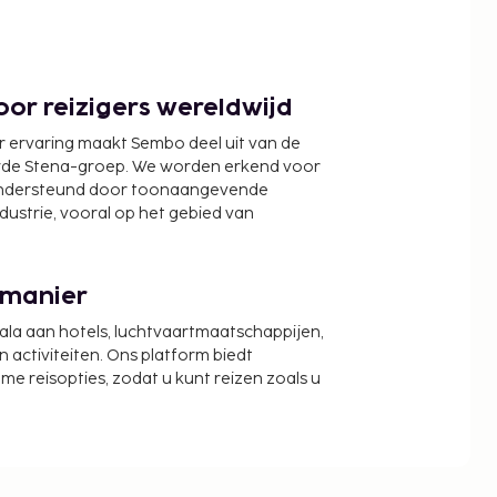
or reizigers wereldwijd
r ervaring maakt Sembo deel uit van de
wde Stena-groep. We worden erkend voor
ondersteund door toonaangevende
ndustrie, vooral op het gebied van
 manier
cala aan hotels, luchtvaartmaatschappijen,
activiteiten. Ons platform biedt
zame reisopties, zodat u kunt reizen zoals u