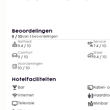
Beoordelingen
8 / 10
van 3 beoordelingen
Netheid
Service
9.4 / 10
7.4 / 10
Comfort
Staat
9 / 10
9.4 / 10
Voorzieningen
10 / 10
Hotelfaciliteiten
Bar
Kabel- of
Internet
Haardro
Televisie
Minibar