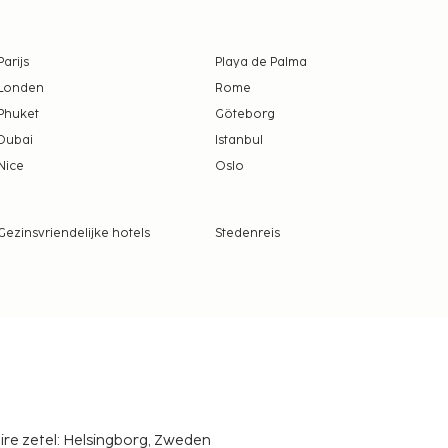
Parijs
Playa de Palma
Londen
Rome
Phuket
Göteborg
Dubai
Istanbul
Nice
Oslo
Gezinsvriendelijke hotels
Stedenreis
ire zetel: Helsingborg, Zweden