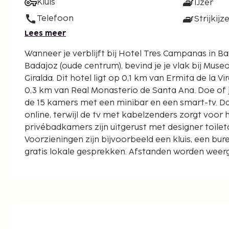
Kluis
IJzer
Telefoon
Strijkijz
Lees meer
Wanneer je verblijft bij Hotel Tres Campanas in Ba
Badajoz (oude centrum), bevind je je vlak bij Museo
Giralda. Dit hotel ligt op 0,1 km van Ermita de la Virgen de la Soledad en op
0,3 km van Real Monasterio de Santa Ana. Doe of j
de 15 kamers met een minibar en een smart-tv. Dankz
online, terwijl de tv met kabelzenders zorgt voor h
privébadkamers zijn uitgerust met designer toilet
Voorzieningen zijn bijvoorbeeld een kluis, een bu
gratis lokale gesprekken. Afstanden worden weerg
kilometer.
Museo de Bellas Artes - 0,1 km
La Giralda - 0,1 km
Ermita de la Virgen de la Soledad - 0,1 km
Real Monasterio de Santa Ana - 0,1 km