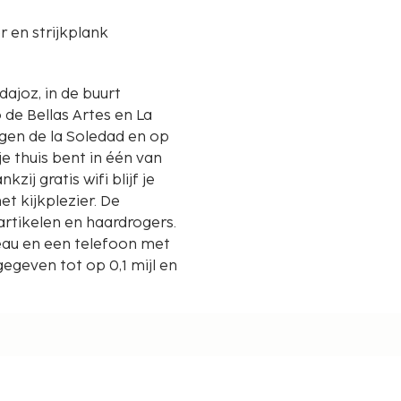
er en strijkplank
dajoz, in de buurt
 de Bellas Artes en La
e thuis bent in één van
ij gratis wifi blijf je
et kijkplezier. De
artikelen en haardrogers.
reau en een telefoon met
egeven tot op 0,1 mijl en