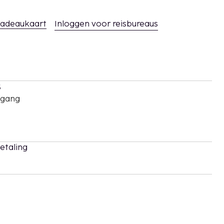
adeaukaart
Inloggen voor reisbureaus
s
oegang