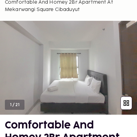
Comfortable And Homey 2Br Apartment At
Mekarwangi Square Cibaduyut
1
/
21
Comfortable And