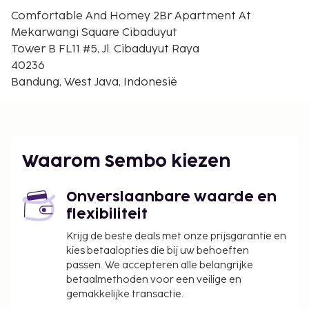
Comfortable And Homey 2Br Apartment At
Dit appartement biedt aparte rookruimtes.
Mekarwangi Square Cibaduyut
De volgende kosten dienen bij de accommodatie te
Tower B FL11 #5, Jl. Cibaduyut Raya
worden betaald. De kosten kunnen inclusief
40236
toepasselijke belastingen zijn:
Bandung, West Java, Indonesië
Schoonmaakkosten: IDR 155000.00 per
accommodatie, per verblijf
Vóór het inchecken dien je een borgsom van
IDR 300000 te betalen.
Waarom Sembo kiezen
We hebben alle kosten vermeld die de
accommodatie aan ons heeft doorgegeven.
Onverslaanbare waarde en
In deze accommodatie zijn huisdieren en
flexibiliteit
assistentiedieren niet toegestaan.
Krijg de beste deals met onze prijsgarantie en
kies betaalopties die bij uw behoeften
passen. We accepteren alle belangrijke
betaalmethoden voor een veilige en
gemakkelijke transactie.