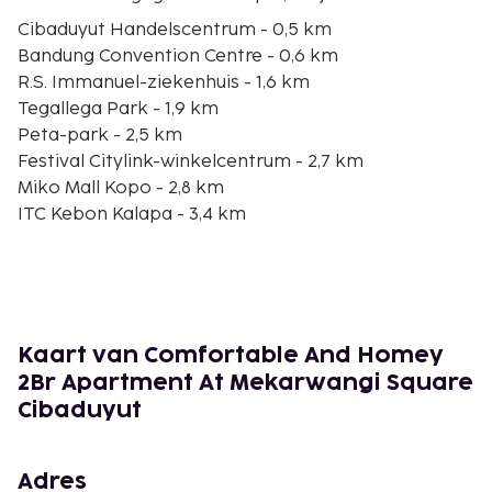
Cibaduyut Handelscentrum - 0,5 km
Bandung Convention Centre - 0,6 km
R.S. Immanuel-ziekenhuis - 1,6 km
Tegallega Park - 1,9 km
Peta-park - 2,5 km
Festival Citylink-winkelcentrum - 2,7 km
Miko Mall Kopo - 2,8 km
ITC Kebon Kalapa - 3,4 km
Kebon Kelapa Internationaal Handelscentrum - 3,5
km
24-uursmarkt, Sudirmanstraat - 3,5 km
King's winkelcentrum - 3,6 km
Grote Moskee - 3,9 km
Kaart van Comfortable And Homey
Parahyangan winkelcentrum - 3,9 km
2Br Apartment At Mekarwangi Square
Stadsplein van Bandung - 4 km
Cibaduyut
Bandung Indah Golf & Country Club - 4 km
De voornaamste luchthaven voor dit appartement
Adres
is Bandung (BDO-Husein Sastranegara Intl.) - 7,5 km