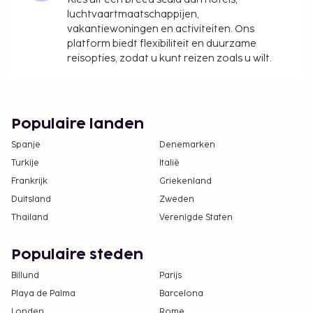
luchtvaartmaatschappijen,
vakantiewoningen en activiteiten. Ons
platform biedt flexibiliteit en duurzame
reisopties, zodat u kunt reizen zoals u wilt.
Populaire landen
Spanje
Denemarken
Turkije
Italië
Frankrijk
Griekenland
Duitsland
Zweden
Thailand
Verenigde Staten
Populaire steden
Billund
Parijs
Playa de Palma
Barcelona
Londen
Rome