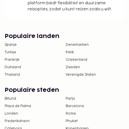
platform biedt flexibiliteit en duurzame
reisopties, zodat u kunt reizen zoals u wilt.
Populaire landen
Spanje
Denemarken
Turkije
Italië
Frankrijk
Griekenland
Duitsland
Zweden
Thailand
Verenigde Staten
Populaire steden
Billund
Parijs
Playa de Palma
Barcelona
Londen
Rome
Frederikshavn
Phuket
Göteborg
Kopenhagen