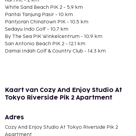
Kart.inc - 2 km
White Sand Beach PIK 2 - 5,9 km
Pantai Tanjung Pasir - 10 km
Pantjoran Chinatown PIK - 10,5 km
Sedayu Indo Golf - 10,7 km
By The Sea PIK Winkelcentrum - 10,9 km
San Antonio Beach PIK 2 - 12,1 km
Damai Indah Golf & Country Club - 14,3 km
Mangrove Ecotourism Centre PIK - 15,1 km
Kali Adem Muara Angke Haven - 18,9 km
Winkelcentrum Emporium Pluit - 20,7 km
Palm Bay Waterpark - 21,5 km
Puri Indah Mall - 22,1 km
Kaart van Cozy And Enjoy Studio At
Soewarna Business Park - 22,1 km
Tokyo Riverside Pik 2 Apartment
Mesjid Jami Angke Al-Anwar - 22,3 km
De dichtstbijgelegen grootste luchthavens zijn:
Adres
Jakarta (CGK-Soekarno-Hatta Intl.) - 25,9 km
Jakarta (HLP-Halim Perdanakusuma Intl.) - 40,9 km
Cozy And Enjoy Studio At Tokyo Riverside Pik 2
Apartment