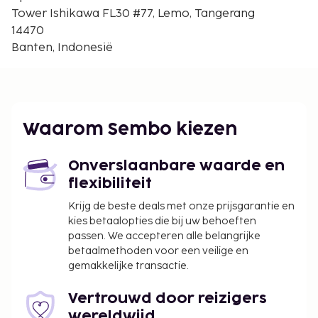
De aanbevolen luchthaven voor dit appartement is
Tower Ishikawa FL30 #77, Lemo, Tangerang
Jakarta (CGK-Soekarno-Hatta Intl.).
14470
Bij dit rookvrije appartement profiteer je van een
Banten, Indonesië
speeltuin. Gasten van dit appartement kunnen iets
lekkers halen bij de kruidenier/supermarkt.
De volgende kosten dienen bij de accommodatie te
worden betaald. De kosten kunnen inclusief
Waarom Sembo kiezen
toepasselijke belastingen zijn:
Schoonmaakkosten: IDR 130000.00 per
Onverslaanbare waarde en
accommodatie, per verblijf
flexibiliteit
Vóór het inchecken dien je een borgsom van
IDR 300000 te betalen.
Krijg de beste deals met onze prijsgarantie en
kies betaalopties die bij uw behoeften
We hebben alle kosten vermeld die de
passen. We accepteren alle belangrijke
accommodatie aan ons heeft doorgegeven.
betaalmethoden voor een veilige en
gemakkelijke transactie.
In deze accommodatie zijn huisdieren en
assistentiedieren niet toegestaan.
Vertrouwd door reizigers
wereldwijd