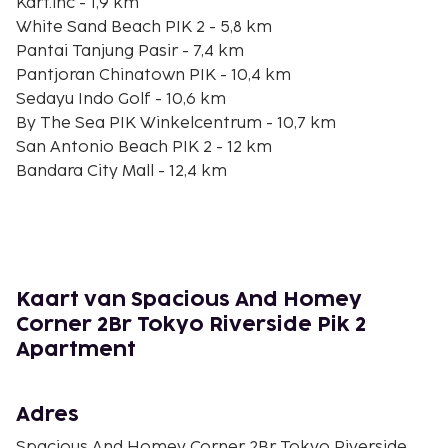
Kart.inc - 1,9 km
White Sand Beach PIK 2 - 5,8 km
Pantai Tanjung Pasir - 7,4 km
Pantjoran Chinatown PIK - 10,4 km
Sedayu Indo Golf - 10,6 km
By The Sea PIK Winkelcentrum - 10,7 km
San Antonio Beach PIK 2 - 12 km
Bandara City Mall - 12,4 km
Damai Indah Golf & Country Club - 14,2 km
Mangrove Ecotourism Centre PIK - 15 km
Cengkareng golfclub - 18,3 km
Kali Adem Muara Angke Haven - 18,9 km
Palm Bay Waterpark - 18,9 km
Kaart van Spacious And Homey
Winkelcentrum Emporium Pluit - 19,9 km
Corner 2Br Tokyo Riverside Pik 2
Mesjid Jami Angke Al-Anwar - 21,9 km
Apartment
De dichtstbijgelegen grootste luchthavens zijn:
Jakarta (CGK-Soekarno-Hatta Intl.) - 25,8 km
Adres
Jakarta (HLP-Halim Perdanakusuma Intl.) - 40,8 km
Spacious And Homey Corner 2Br Tokyo Riverside