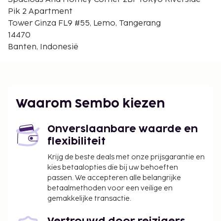
Dit appartement biedt aparte rookruimtes.
Pik 2 Apartment
De volgende kosten dienen bij de accommodatie te
Tower Ginza FL9 #55, Lemo, Tangerang
worden betaald. De kosten kunnen inclusief
14470
toepasselijke belastingen zijn:
Banten, Indonesië
Schoonmaakkosten: IDR 180000.00 per
accommodatie, per verblijf
Vóór het inchecken dien je een borgsom van
IDR 300000 te betalen.
Waarom Sembo kiezen
We hebben alle kosten vermeld die de
accommodatie aan ons heeft doorgegeven.
Onverslaanbare waarde en
In deze accommodatie zijn huisdieren en
flexibiliteit
assistentiedieren niet toegestaan.
Krijg de beste deals met onze prijsgarantie en
kies betaalopties die bij uw behoeften
passen. We accepteren alle belangrijke
betaalmethoden voor een veilige en
gemakkelijke transactie.