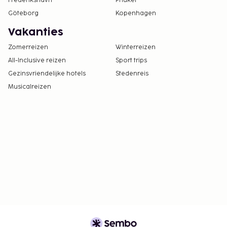
Frederikshavn
Phuket
Göteborg
Kopenhagen
Vakanties
Zomerreizen
Winterreizen
All-Inclusive reizen
Sport trips
Gezinsvriendelijke hotels
Stedenreis
Musicalreizen