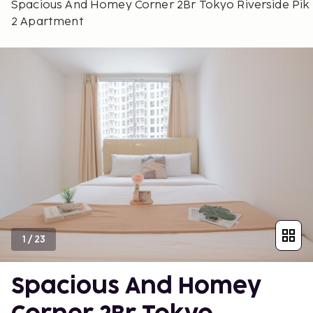
Spacious And Homey Corner 2Br Tokyo Riverside Pik
2 Apartment
1
/
23
Spacious And Homey