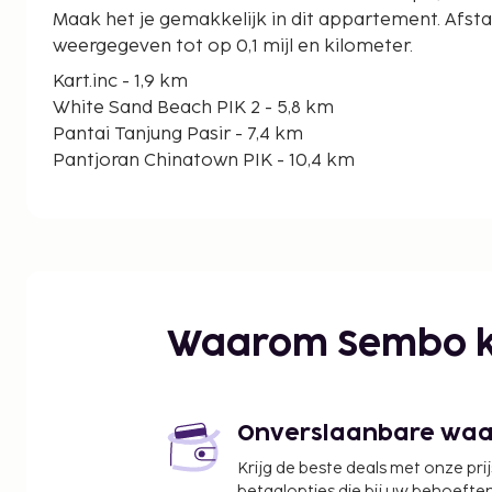
Maak het je gemakkelijk in dit appartement. Afs
weergegeven tot op 0,1 mijl en kilometer.
Kart.inc - 1,9 km
White Sand Beach PIK 2 - 5,8 km
Pantai Tanjung Pasir - 7,4 km
Pantjoran Chinatown PIK - 10,4 km
Sedayu Indo Golf - 10,6 km
By The Sea PIK Winkelcentrum - 10,7 km
San Antonio Beach PIK 2 - 12 km
Bandara City Mall - 12,4 km
Damai Indah Golf & Country Club - 14,2 km
Mangrove Ecotourism Centre PIK - 15 km
Waarom Sembo k
Cengkareng golfclub - 18,3 km
Kali Adem Muara Angke Haven - 18,9 km
Palm Bay Waterpark - 18,9 km
Winkelcentrum Emporium Pluit - 19,9 km
Onverslaanbare waard
Mesjid Jami Angke Al-Anwar - 21,9 km
Krijg de beste deals met onze pri
De dichtstbijgelegen grootste luchthavens zijn:
betaalopties die bij uw behoefte