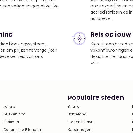
 een veilige en gemakkelijke
onze expertise en 
m
accreditaties in de i
autoreizen.
te worden betaald. De
ning
Reis op jouw
ijn:
udige boekingssysteem.
Kies uit een breed s
odatie, per verblijf
er, om prijzen te vergelijken
vakantiewoningen en 
IDR 300000 te betalen.
 de zekerheid van ons
flexibiliteit en duur
wilt.
tie aan ons heeft
tentiedieren niet
Populaire steden
Turkije
Billund
Griekenland
Barcelona
Thailand
Frederikshavn
Canarische Eilanden
Kopenhagen