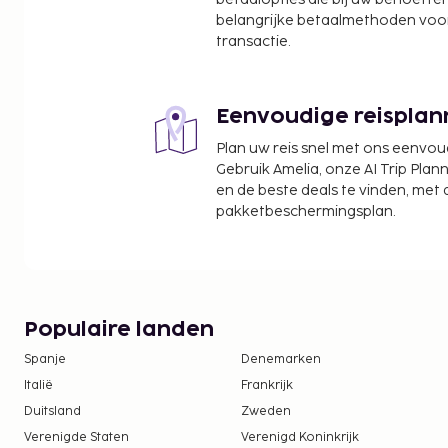
Jakarta (CGK-Soekarno-Hatta Intl.) - 25,8 km
belangrijke betaalmethoden voor
Jakarta (HLP-Halim Perdanakusuma Intl.) - 40,8 k
transactie.
Dit appartement biedt aparte rookruimtes.
De volgende kosten dienen bij de accommodatie 
Eenvoudige reisplan
kosten kunnen inclusief toepasselijke belastingen z
Plan uw reis snel met ons eenvo
Schoonmaakkosten: IDR 130000.00 per accomm
Gebruik Amelia, onze AI Trip Plann
Vóór het inchecken dien je een borgsom van 
en de beste deals te vinden, met
pakketbeschermingsplan.
We hebben alle kosten vermeld die de accommoda
doorgegeven.
In deze accommodatie zijn huisdieren en assis
toegestaan.
Populaire landen
Spanje
Denemarken
Italië
Frankrijk
Duitsland
Zweden
Verenigde Staten
Verenigd Koninkrijk