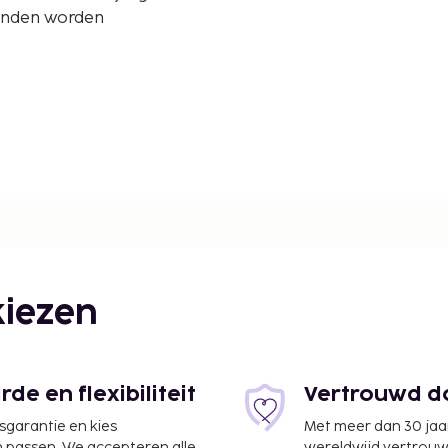
tanden worden
iezen
e en flexibiliteit
Vertrouwd do
jsgarantie en kies
Met meer dan 30 jaa
n passen. We accepteren alle
wereldwijd vertrou