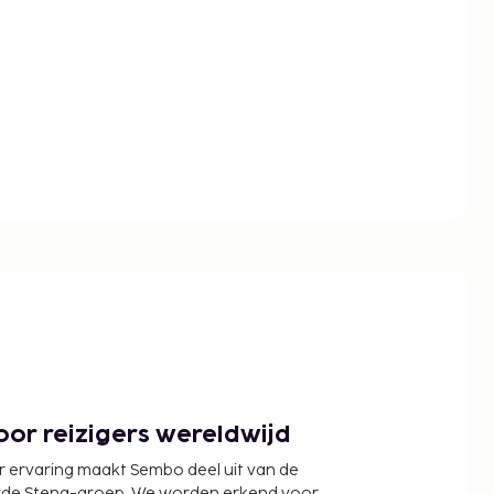
or reizigers wereldwijd
r ervaring maakt Sembo deel uit van de
wde Stena-groep. We worden erkend voor