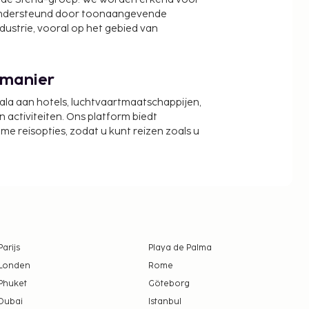
ondersteund door toonaangevende
ndustrie, vooral op het gebied van
 manier
cala aan hotels, luchtvaartmaatschappijen,
activiteiten. Ons platform biedt
zame reisopties, zodat u kunt reizen zoals u
Parijs
Playa de Palma
Londen
Rome
Phuket
Göteborg
Dubai
Istanbul