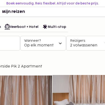
Boek eenvoudig. Reis flexibel. Altijd voor de beste prijs.
Mijn reizen
n
Veerboot + Hotel
Multi-stop
Wanneer?
Reizigers
Op elk moment
2 volwassenen
erside Pik 2 Apartment