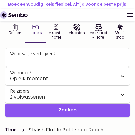
Boek eenvoudig. Reis flexibel. Altijd voor de beste prijs.
Reizen
Hotels
Vlucht +
Vluchten
Veerboot
Multi-
hotel
+ Hotel
stop
Waar wil je verblijven?
Wanneer?
Op elk moment
Reizigers
2 volwassenen
Zoeken
Thuis
Stylish Flat In Battersea Reach