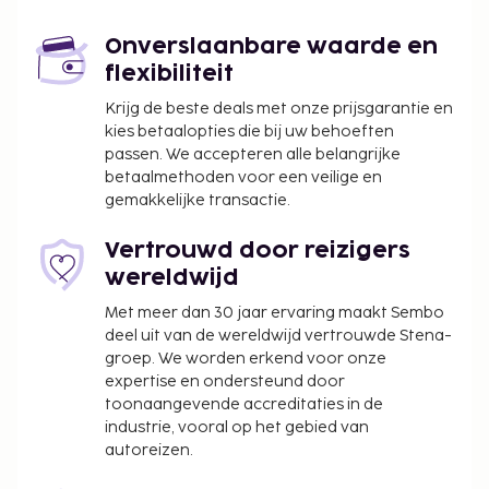
Enkele van de voorzieningen zijn gratis
kabelinternet en een lift.
Onverslaanbare waarde en
Een verplichte toeslag voor het schoonmaken
flexibiliteit
is bij het huurtarief van deze accommodatie
inbegrepen.
Krijg de beste deals met onze prijsgarantie en
Kinderen verblijven gratis wanneer zij in
kies betaalopties die bij uw behoeften
passen. We accepteren alle belangrijke
dezelfde kamer als hun ouders of voogd slapen
betaalmethoden voor een veilige en
en de aanwezige bedden gebruiken.
gemakkelijke transactie.
De accommodatie wordt professioneel
schoongemaakt.
Vertrouwd door reizigers
wereldwijd
Met meer dan 30 jaar ervaring maakt Sembo
deel uit van de wereldwijd vertrouwde Stena-
groep. We worden erkend voor onze
expertise en ondersteund door
toonaangevende accreditaties in de
industrie, vooral op het gebied van
autoreizen.