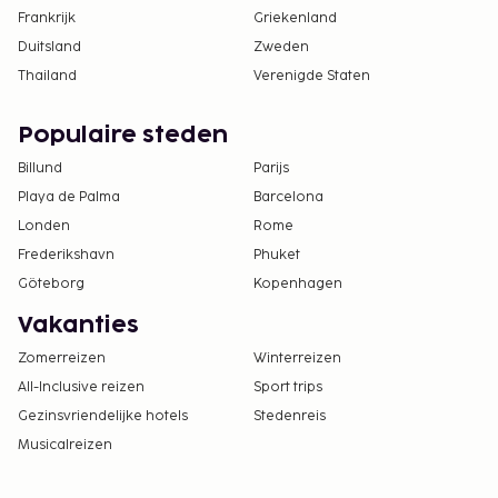
Frankrijk
Griekenland
Duitsland
Zweden
Thailand
Verenigde Staten
Populaire steden
Billund
Parijs
Playa de Palma
Barcelona
Londen
Rome
Frederikshavn
Phuket
Göteborg
Kopenhagen
Vakanties
Zomerreizen
Winterreizen
All-Inclusive reizen
Sport trips
Gezinsvriendelijke hotels
Stedenreis
Musicalreizen