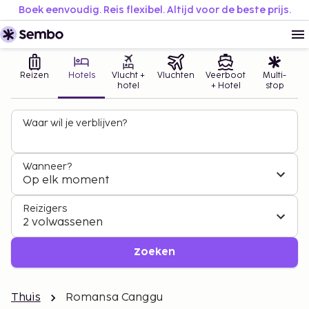
Boek eenvoudig. Reis flexibel. Altijd voor de beste prijs.
Reizen
Hotels
Vlucht +
Vluchten
Veerboot
Multi-
hotel
+ Hotel
stop
Waar wil je verblijven?
Wanneer?
Op elk moment
Reizigers
2 volwassenen
Zoeken
Thuis
Romansa Canggu