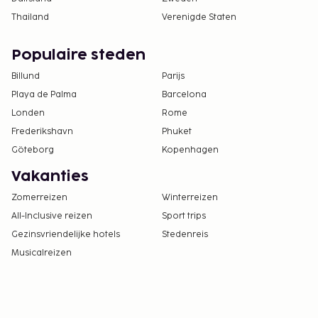
Thailand
Verenigde Staten
Populaire steden
Billund
Parijs
Playa de Palma
Barcelona
Londen
Rome
Frederikshavn
Phuket
Göteborg
Kopenhagen
Vakanties
Zomerreizen
Winterreizen
All-Inclusive reizen
Sport trips
Gezinsvriendelijke hotels
Stedenreis
Musicalreizen