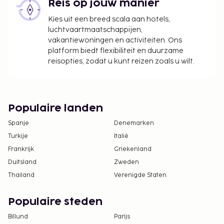
Reis op jouw manier
Kies uit een breed scala aan hotels,
luchtvaartmaatschappijen,
vakantiewoningen en activiteiten. Ons
platform biedt flexibiliteit en duurzame
reisopties, zodat u kunt reizen zoals u wilt.
Populaire landen
Spanje
Denemarken
Turkije
Italië
Frankrijk
Griekenland
Duitsland
Zweden
Thailand
Verenigde Staten
Populaire steden
Billund
Parijs