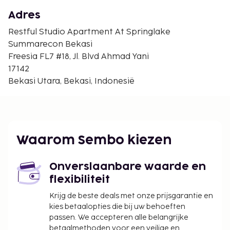
Jakarta International Velodrome - 17,1 km
Adres
De dichtstbijgelegen grootste luchthavens zijn:
Jakarta (HLP-Halim Perdanakusuma Intl.) - 20,7 km
Restful Studio Apartment At Springlake
Jakarta (CGK-Soekarno-Hatta Intl.) - 56,7 km
Summarecon Bekasi
Freesia FL7 #18, Jl. Blvd Ahmad Yani
De aanbevolen luchthaven voor dit appartement is
17142
Jakarta (HLP-Halim Perdanakusuma Intl.).
Bekasi Utara, Bekasi, Indonesië
Enkele van de voorzieningen zijn een lift en een
waterkoeler. Geniet van recreatieve voorzieningen
zoals een buitenzwembad en een 24-uurs
fitnesscentrum.
Waarom Sembo kiezen
De volgende kosten dienen bij de accommodatie te
worden betaald. De kosten kunnen inclusief
toepasselijke belastingen zijn:
Onverslaanbare waarde en
flexibiliteit
Schoonmaakkosten: IDR 110000.00 per
accommodatie, per verblijf
Krijg de beste deals met onze prijsgarantie en
Vóór het inchecken dien je een borgsom van
kies betaalopties die bij uw behoeften
passen. We accepteren alle belangrijke
IDR 300000 te betalen.
betaalmethoden voor een veilige en