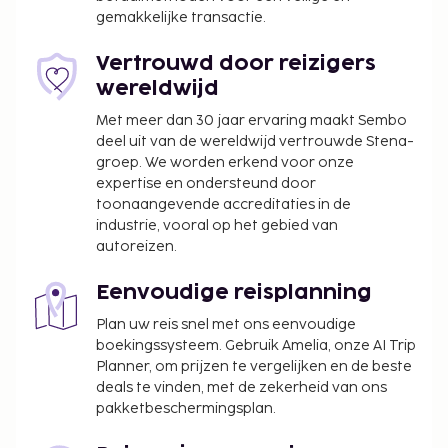
gemakkelijke transactie.
We hebben alle kosten vermeld die de
accommodatie aan ons heeft doorgegeven.
Vertrouwd door reizigers
In deze accommodatie zijn huisdieren en
wereldwijd
assistentiedieren niet toegestaan.
Met meer dan 30 jaar ervaring maakt Sembo
deel uit van de wereldwijd vertrouwde Stena-
groep. We worden erkend voor onze
expertise en ondersteund door
toonaangevende accreditaties in de
industrie, vooral op het gebied van
autoreizen.
Eenvoudige reisplanning
Plan uw reis snel met ons eenvoudige
boekingssysteem. Gebruik Amelia, onze AI Trip
Planner, om prijzen te vergelijken en de beste
deals te vinden, met de zekerheid van ons
pakketbeschermingsplan.