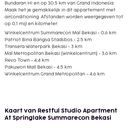
Bundaran HI en op 30,5 km van Grand Indonesia.
Maak het je gemakkelijk in dit appartement met
airconditioning. Afstanden worden weergegeven tot
op 0,1 mijl en kilometer.
Winkelcentrum Summarecon Mal Bekasi - 0,6 km
Patriot Bina Bangsa Stadsbos - 2,5 km
Transera Waterpark Bekasi - 3 km
Mal Metropolitan Bekasi (winkelcentrum) - 3,6 km
Revo Town - 4,4 km
Pakuwon Mall Bekasi - 4,5 km
Winkelcentrum Grand Metropolitan - 4,6 km
Trans Snow World Bekasi - 6,2 km
Lagoon Avenue Mall Bekasi - 7,2 km
Gedung Juang 45 Bekasi - 10,3 km
Mayong Dorp Tracking Ervaring - 13,9 km
Go! Wet Waterpark - Grand Wisata - 14,7 km
Kaart van Restful Studio Apartment
Golfclub Royale Jakarta - 17 km
At Springlake Summarecon Bekasi
Mal Kelapa Gading - 17,1 km