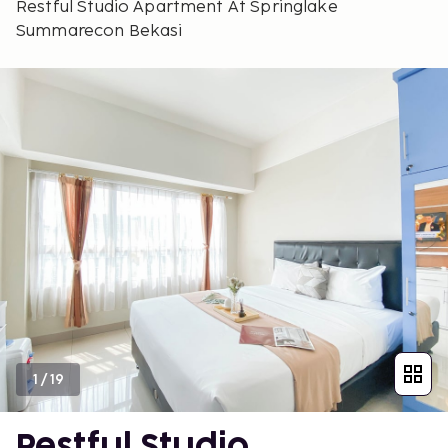
Restful Studio Apartment At Springlake
Summarecon Bekasi
1
/
19
Restful Studio