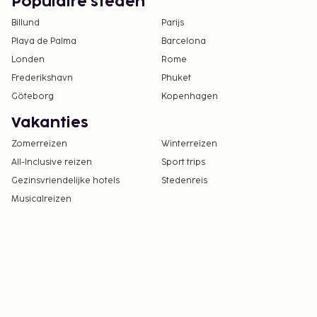
Populaire steden
Billund
Parijs
Playa de Palma
Barcelona
Londen
Rome
Frederikshavn
Phuket
Göteborg
Kopenhagen
Vakanties
Zomerreizen
Winterreizen
All-Inclusive reizen
Sport trips
Gezinsvriendelijke hotels
Stedenreis
Musicalreizen