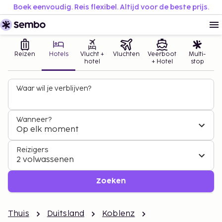
Boek eenvoudig. Reis flexibel. Altijd voor de beste prijs.
Reizen
Hotels
Vlucht +
Vluchten
Veerboot
Multi-
hotel
+ Hotel
stop
Waar wil je verblijven?
Wanneer?
Op elk moment
Reizigers
2 volwassenen
Zoeken
Thuis
Duitsland
Koblenz