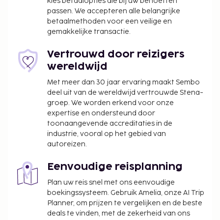
ontbijtbuffet geserveerd van 07.00 uur tot 10.00 uur
kies betaalopties die bij uw behoeften
passen. We accepteren alle belangrijke
en in het weekend is dit beschikbaar van 08.00 uur
betaalmethoden voor een veilige en
tot 11.00 uur.
gemakkelijke transactie.
Toeslag voor het ontbijtbuffet: ca. EUR 15 per
persoon
Vertrouwd door reizigers
Toeslag voor babybed: EUR 15 per verblijf
wereldwijd
Deze lijst is mogelijk niet volledig. Toeslagen en
Met meer dan 30 jaar ervaring maakt Sembo
borgsommen zijn mogelijk excl. btw en kunnen
deel uit van de wereldwijd vertrouwde Stena-
wijzigen.
groep. We worden erkend voor onze
expertise en ondersteund door
Gasten kunnen overal contactloos betalen.
toonaangevende accreditaties in de
industrie, vooral op het gebied van
autoreizen.
Eenvoudige reisplanning
Plan uw reis snel met ons eenvoudige
boekingssysteem. Gebruik Amelia, onze AI Trip
Planner, om prijzen te vergelijken en de beste
deals te vinden, met de zekerheid van ons