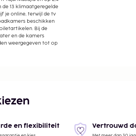
n de 13 klimaatgeregelde
f je online, terwijl de tv
e badkamers beschikken
letartikelen. Bij de
water en de kamers
den weergegeven tot op
iezen
e en flexibiliteit
Vertrouwd do
jsgarantie en kies
Met meer dan 30 jaa