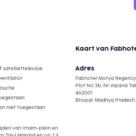
Kaart van Fabhot
Adres
 satelliettelevisie
entilator
Fabhotel Morya Regency
Plot No 3b, Nr Alpana Ta
douche
462001
oegestaan
Bhopal, Madhya Pradesh,
en niet toegestaan
rijden van Imam-plein en