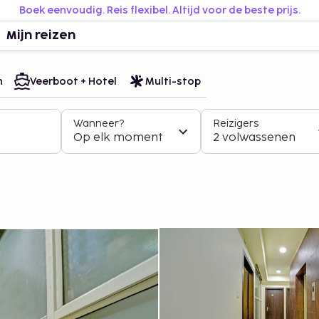
Boek eenvoudig. Reis flexibel. Altijd voor de beste prijs.
Mijn reizen
n
Veerboot + Hotel
Multi-stop
Wanneer?
Reizigers
Op elk moment
2 volwassenen