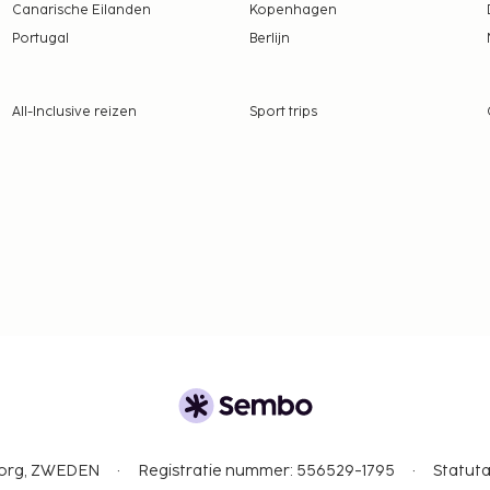
Canarische Eilanden
Kopenhagen
tentiedieren niet
Portugal
Berlijn
All-Inclusive reizen
Sport trips
gborg, ZWEDEN
Registratie nummer: 556529-1795
Statuta