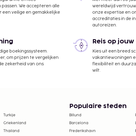
n passen. We accepteren alle
wereldwijd vertrou
 een veilige en gemakkelijke
onze expertise en 
accreditaties in de i
autoreizen.
4 km
ning
Reis op jouw
ptie, meertalig personeel
udige boekingssysteem.
Kies uit een breed s
tis parkeerplaatsen. Dit
er, om prijzen te vergelijken
vakantiewoningen en 
parte rookruimtes. Geniet
 de zekerheid van ons
flexibiliteit en duur
mer en profiteer in dit
wilt.
 kennis met andere
boden. Dagelijks kun je
l ontbijt, dat
R 300 voor volwassenen
Populaire steden
Turkije
Billund
 borgsommen zijn mogelijk
Griekenland
Barcelona
Thailand
Frederikshavn