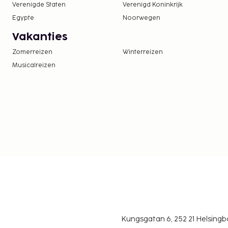
Verenigde Staten
Verenigd Koninkrijk
In deze accommodatie zijn huisdieren en assis
Egypte
Noorwegen
toegestaan.
Vakanties
Zomerreizen
Winterreizen
Musicalreizen
Kungsgatan 6, 252 21 Helsin