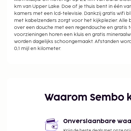
km van Upper Lake. Doe of je thuis bent in één va
kamers met een lcd-televisie. Dankzij gratis wifi blij
met kabelzenders zorgt voor het kijkplezier. All
over een douche met een regendouche en gratis toi
voorzieningen horen een kluis en gratis mineraal
worden dagelijks schoongemaakt. Afstanden wor
0,1 mijl en kilometer.
Lower Lake - 1,4 km
Moti Masjid - 2,1 km
Imam-plein - 2,1 km
Sadar Manzil - 2,3 km
Darul Uloom Tajul Masajid - 2,3 km
Buddhist Monuments at Sanchi - 2,5 km
Waarom Sembo k
Upper Lake - 2,6 km
Khatlapura Mandir - 2,7 km
Regional Science Center - 3,3 km
Bharat Bhavan - 3,3 km
Onverslaanbare waard
State Museum of Madhya Pradesh - 4 km
Krijg de beste deals met onze pri