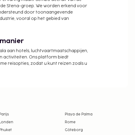
wde Stena-groep. We worden erkend voor
ondersteund door toonaangevende
ndustrie, vooral op het gebied van
 manier
cala aan hotels, luchtvaartmaatschappijen,
activiteiten. Ons platform biedt
zame reisopties, zodat u kunt reizen zoals u
Parijs
Playa de Palma
Londen
Rome
Phuket
Göteborg