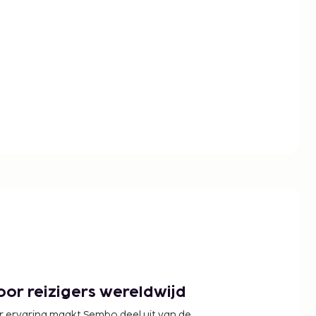
or reizigers wereldwijd
r ervaring maakt Sembo deel uit van de