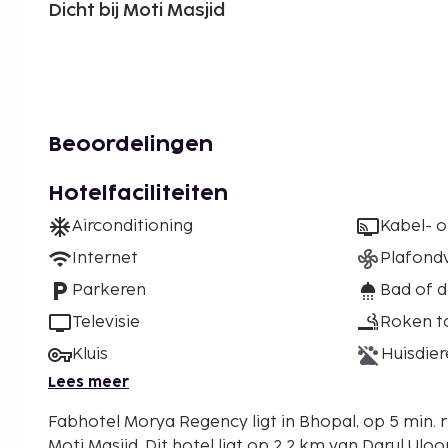
Dicht bij Moti Masjid
Beoordelingen
Hotelfaciliteiten
Airconditioning
Kabel- of
Internet
Plafondv
Parkeren
Bad of 
Televisie
Roken t
Kluis
Huisdier
Lees meer
Fabhotel Morya Regency ligt in Bhopal, op 5 min. 
Moti Masjid. Dit hotel ligt op 2,2 km van Darul Uloom Tajul Masajid en op 2,4