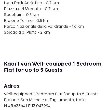
Luna Park Adriatico - 0,7 km
Piazza del Mercato - 0,7 km
Speeltuin - 0,8 km
Bibione Terme - 0,8 km
Parco Nazionale della Val Grande - 1,6 km
Spiaggia di Pluto - 2 km
Faro di Punta Tagliamento - 4,1 km
Porto Baseleghe - 4,3 km
Laguna di Caorle - 4,4 km
Golf Club Lignano - 8,3 km
Parco Zoo Punta Verde - 8,9 km
Kaart van Well-equipped 1 Bedroom
Parco Avventura Unicef - 10,6 km
Flat for up to 5 Guests
Aquasplash - 10,8 km
I Gommosi - 11 km
Adres
De dichtstbijgelegen grootste luchthavens zijn:
Triëst (TRS-Friuli Venezia Giulia) - 66,9 km
Well-equipped 1 Bedroom Flat for up to 5 Guests
Luchthaven Marco Polo (VCE) - 100 km
Bibione, San Michele al Tagliamento, Italië
Treviso (TSF) - 95,2 km
N 45.633641 E 13.047994