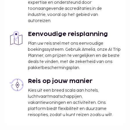
expertise en ondersteund door
Deze belasting geldt niet voor kinderen jonger
toonaangevende accreditaties in de
dan 4 jaar.
industrie, vooral op het gebied van
De stad heft de volgende belasting: van 1 mei
autoreizen.
tot 30 september betaal je EUR 1.15 per
persoon, per nacht, voor maximaal 10 nachten.
Eenvoudige reisplanning
Deze belasting geldt niet voor kinderen jonger
Plan uw reis snel met ons eenvoudige
dan 4 jaar.
boekingssysteem. Gebruik Amelia, onze AI Trip
Planner, om prijzen te vergelijken en de beste
We hebben alle kosten vermeld die de
deals te vinden, met de zekerheid van ons
accommodatie aan ons heeft doorgegeven.
pakketbeschermingsplan.
Toeslag voor huisdieren: EUR 55 per
accommodatie, per verblijf
Reis op jouw manier
Assistentiedieren zijn vrijgesteld van toeslagen
Kies uit een breed scala aan hotels,
luchtvaartmaatschappijen,
Deze lijst is mogelijk niet volledig. Toeslagen en
vakantiewoningen en activiteiten. Ons
borgsommen zijn mogelijk excl. btw en kunnen
platform biedt flexibiliteit en duurzame
wijzigen.
reisopties, zodat u kunt reizen zoals u wilt.
Alle gasten, waaronder kinderen, dienen tijdens
het inchecken aanwezig te zijn en hun door de