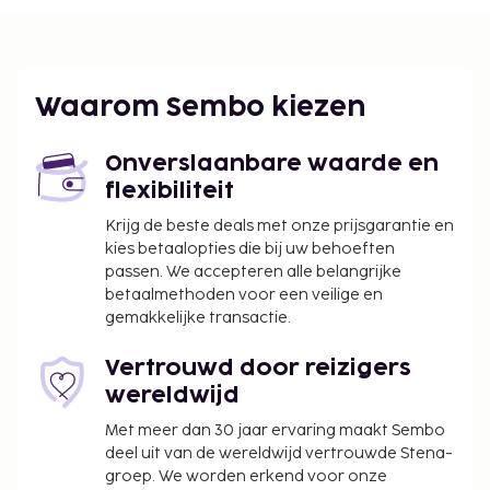
Ter plaatse heb je een beperkt aantal
parkeerplaatsen. Geniet van een buitenzwembad
of profiteer van gratis wifi.
De volgende kosten dienen bij de accommodatie te
Waarom Sembo kiezen
worden betaald. De kosten kunnen inclusief
toepasselijke belastingen zijn:
Onverslaanbare waarde en
Schadeborg: EUR 100 per verblijf
flexibiliteit
Er wordt een stadsbelasting door de stad geïnd
Krijg de beste deals met onze prijsgarantie en
en bij de accommodatie in rekening gebracht.
kies betaalopties die bij uw behoeften
Deze belasting wordt per seizoen aangepast en
passen. We accepteren alle belangrijke
geldt mogelijk niet het hele jaar lang. Er gelden
betaalmethoden voor een veilige en
gemakkelijke transactie.
mogelijk ook andere uitzonderingen en
kortingen. Neem voor meer informatie contact
Vertrouwd door reizigers
op met de accommodatie via de
wereldwijd
contactgegevens in de boekingsbevestiging.
De stad heft de volgende belasting: van 1
Met meer dan 30 jaar ervaring maakt Sembo
oktober tot 30 april betaal je EUR 0.00 per
deel uit van de wereldwijd vertrouwde Stena-
persoon, per nacht, voor maximaal 10 nachten.
groep. We worden erkend voor onze