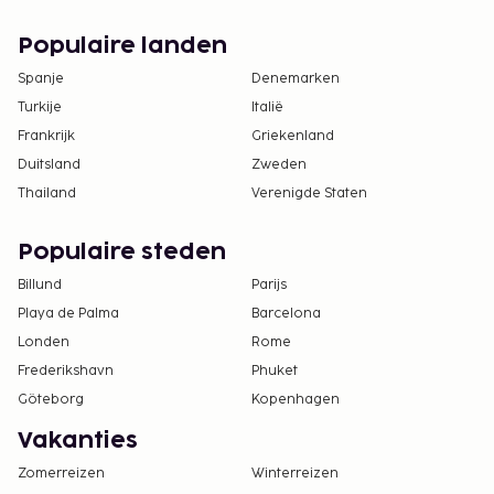
overheid verstrekte identiteitsbewijs met foto
Populaire landen
of paspoort te laten zien.
Wegens de nationale wetgeving mogen
Spanje
Denemarken
contante betalingen bij deze accommodatie
Turkije
Italië
het bedrag van EUR 5000 niet overschrijden.
Frankrijk
Griekenland
Neem voor meer informatie contact op met de
Duitsland
Zweden
accommodatie via de gegevens in de
Thailand
Verenigde Staten
boekingsbevestiging.
Populaire steden
Billund
Parijs
Playa de Palma
Barcelona
Londen
Rome
Frederikshavn
Phuket
Göteborg
Kopenhagen
Vakanties
Zomerreizen
Winterreizen