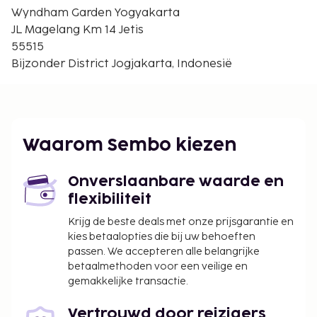
Yogyakarta (YIA-Internationale luchthaven
Wyndham Garden Yogyakarta
Yogyakarta) - 49,5 km
JL Magelang Km 14 Jetis
Surakarta (SOC-Adisumarmo Intl.) - 77,3 km
55515
Bijzonder District Jogjakarta, Indonesië
Enkele van de voorzieningen zijn een
businesscentrum, een snelle incheckservice en een
snelle uitcheckservice. Plezier gegarandeerd dankzij
fitnessfaciliteiten of geniet van het uitzicht vanuit
een terras en een tuin. Andere kenmerken van dit
Waarom Sembo kiezen
hotel zijn conciërgeservices en een bankethal.
Onverslaanbare waarde en
flexibiliteit
Krijg de beste deals met onze prijsgarantie en
kies betaalopties die bij uw behoeften
passen. We accepteren alle belangrijke
betaalmethoden voor een veilige en
gemakkelijke transactie.
Vertrouwd door reizigers