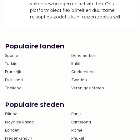
vakantiewoningen en activiteiten. Ons
platform biedt flexibiliteit en duurzame
reisopties, zodat u kunt reizen zoals u wilt.
Populaire landen
Spanje
Denemarken
Turkije
Italië
Frankrijk
Griekenland
Duitsland
Zweden
Thailand
Verenigde Staten
Populaire steden
Billund
Parijs
Playa de Palma
Barcelona
Londen
Rome
Frederikshavn
Phuket