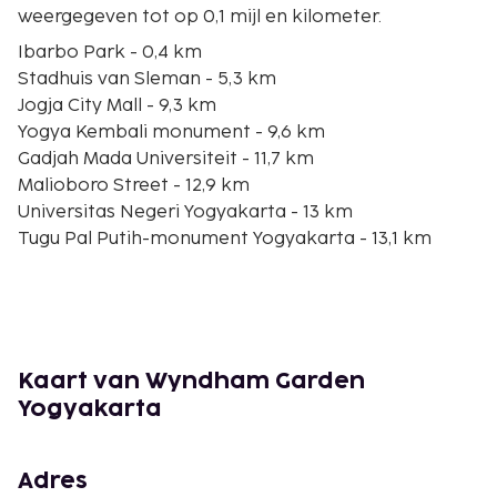
weergegeven tot op 0,1 mijl en kilometer.
Ibarbo Park - 0,4 km
Stadhuis van Sleman - 5,3 km
Jogja City Mall - 9,3 km
Yogya Kembali monument - 9,6 km
Gadjah Mada Universiteit - 11,7 km
Malioboro Street - 12,9 km
Universitas Negeri Yogyakarta - 13 km
Tugu Pal Putih-monument Yogyakarta - 13,1 km
Grote Moskee/ Masjid Gede Kauman - 13,8 km
Sanata Dharma Universiteit - 13,9 km
Universitas Islam Indonesia - 14 km
Museum Monumen Pangeran Diponegoro - 14 km
Jogja Bay Waterpark - 14,1 km
Kaart van Wyndham Garden
Hok An Kiong - 14,2 km
Yogyakarta
Pakuwon Mall - 14,4 km
De dichtstbijgelegen grootste luchthavens zijn:
Adres
Yogyakarta (JOG-Adisucipto Intl.) - 19,6 km