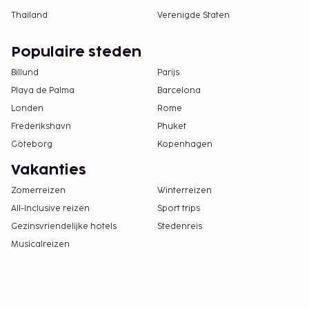
Thailand
Verenigde Staten
Populaire steden
Billund
Parijs
Playa de Palma
Barcelona
Londen
Rome
Frederikshavn
Phuket
Göteborg
Kopenhagen
Vakanties
Zomerreizen
Winterreizen
All-Inclusive reizen
Sport trips
Gezinsvriendelijke hotels
Stedenreis
Musicalreizen