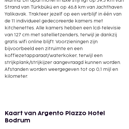
Marina. Dit aparthotel in luxe stijl ligt op 39,3 km van
Strand van Türkbükü en op 46,8 km van Jachthaven
Yalikavak. Trakteer jezelf op een verblijf in één van
de 11 individueel gedecoreerde kamers met
kitchenettes. Alle kamers hebben een lcd-televisie
van 127 cm met satellietzenders, terwijl je dankzij
gratis wifi online blijft. Voorzieningen zijn
bijvoorbeeld een zitruimte en een
koffiezetapparaat/waterkoker, terwijl een
strijkplank/strijkijzer aangevraagd kunnen worden.
Afstanden worden weergegeven tot op 0,1 mijl en
kilometer.
Haven van Güllük - 25 km
Gulluk vuurtoren - 25,8 km
Strand van Torba - 26,4 km
Strand van Bodrum - 29 km
Bodrum Barstraat - 29 km
Kaart van Argento Plazzo Hotel
Bodrum Bazaar - 29,3 km
Bodrum
Zeki Muren Museum voor Kunsten - 29,4 km