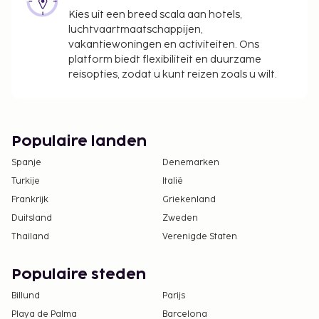
en het aanwezige beddengoed gebruikt.
Kies uit een breed scala aan hotels,
Huisdieren zijn alleen in specifieke kamers
luchtvaartmaatschappijen,
toegestaan. Je kunt een van deze kamers
vakantiewoningen en activiteiten. Ons
boeken door rechtstreeks contact op te nemen
platform biedt flexibiliteit en duurzame
met de accommodatie. De contactgegevens
reisopties, zodat u kunt reizen zoals u wilt.
vind je in de boekingsbevestiging.
Populaire landen
Spanje
Denemarken
Turkije
Italië
Frankrijk
Griekenland
Duitsland
Zweden
Thailand
Verenigde Staten
Populaire steden
Billund
Parijs
Playa de Palma
Barcelona