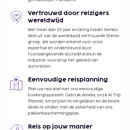
huwelijksservices. Bestel je favoriete drankje in een
strandbar. Dagelijks kun je tegen betaling genieten
Vertrouwd door reizigers
van een lekker uitgebreid ontbijt, dat geserveerd
wereldwijd
wordt van 08.30 uur tot 10.00 uur.
Met meer dan 30 jaar ervaring maakt Sembo
Toeslag voor het uitgebreid ontbijt: ca. TRY 850
deel uit van de wereldwijd vertrouwde Stena-
voor volwassenen en ca. TRY 425 voor kinderen
groep. We worden erkend voor onze
Laat uitchecken is tegen een toeslag mogelijk
expertise en ondersteund door
(onder voorbehoud van beschikbaarheid)
toonaangevende accreditaties in de
industrie, vooral op het gebied van
Toeslag voor extra bed: TRY 750.0 per nacht
autoreizen.
Deze lijst is mogelijk niet volledig. Toeslagen en
borgsommen zijn mogelijk excl. btw en kunnen
Eenvoudige reisplanning
wijzigen.
Plan uw reis snel met ons eenvoudige
boekingssysteem. Gebruik Amelia, onze AI Trip
Het seizoensgebonden zwembad is geopend
Planner, om prijzen te vergelijken en de beste
van 01 mei t/m 01 oktober.
deals te vinden, met de zekerheid van ons
Eén kind t/m 6 jaar oud per geregistreerde
pakketbeschermingsplan.
volwassene verblijft gratis, wanneer hij/zij in
dezelfde kamer als de ouders of voogd slaapt
Reis op jouw manier