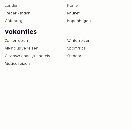
Londen
Rome
Frederikshavn
Phuket
Göteborg
Kopenhagen
Vakanties
Zomerreizen
Winterreizen
All-Inclusive reizen
Sport trips
Gezinsvriendelijke hotels
Stedenreis
Musicalreizen