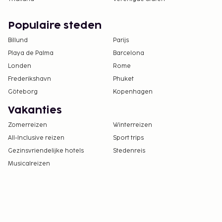
Populaire steden
Billund
Parijs
Playa de Palma
Barcelona
Londen
Rome
Frederikshavn
Phuket
Göteborg
Kopenhagen
Vakanties
Zomerreizen
Winterreizen
All-Inclusive reizen
Sport trips
Gezinsvriendelijke hotels
Stedenreis
Musicalreizen