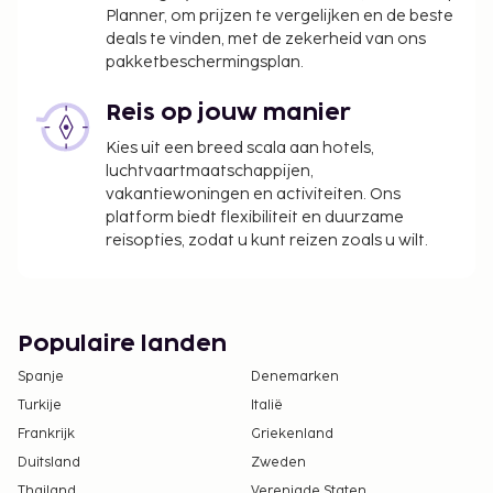
Planner, om prijzen te vergelijken en de beste
deals te vinden, met de zekerheid van ons
pakketbeschermingsplan.
Reis op jouw manier
Kies uit een breed scala aan hotels,
luchtvaartmaatschappijen,
vakantiewoningen en activiteiten. Ons
platform biedt flexibiliteit en duurzame
reisopties, zodat u kunt reizen zoals u wilt.
Populaire landen
Spanje
Denemarken
Turkije
Italië
Frankrijk
Griekenland
Duitsland
Zweden
Thailand
Verenigde Staten