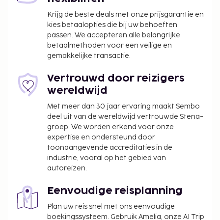
Deze belasting is niet van toepassing op
Krijg de beste deals met onze prijsgarantie en
kinderen die jonger zijn dan 12 jaar.
kies betaalopties die bij uw behoeften
passen. We accepteren alle belangrijke
We hebben alle kosten vermeld die de
betaalmethoden voor een veilige en
accommodatie aan ons heeft doorgegeven.
gemakkelijke transactie.
Alle gasten, waaronder kinderen, dienen tijdens
het inchecken aanwezig te zijn en hun door de
Vertrouwd door reizigers
overheid verstrekte identiteitsbewijs met foto
wereldwijd
of paspoort te laten zien.
Met meer dan 30 jaar ervaring maakt Sembo
Wegens de nationale wetgeving mogen
deel uit van de wereldwijd vertrouwde Stena-
contante betalingen bij deze accommodatie
groep. We worden erkend voor onze
het bedrag van EUR 5000 niet overschrijden.
expertise en ondersteund door
Neem voor meer informatie contact op met de
toonaangevende accreditaties in de
industrie, vooral op het gebied van
accommodatie via de gegevens in de
autoreizen.
boekingsbevestiging.
Een verplichte toeslag voor het schoonmaken
Eenvoudige reisplanning
is bij het huurtarief van deze accommodatie
inbegrepen.
Plan uw reis snel met ons eenvoudige
boekingssysteem. Gebruik Amelia, onze AI Trip