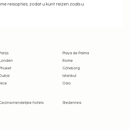
zame reisopties, zodat u kunt reizen zoals u
Parijs
Playa de Palma
Londen
Rome
Phuket
Göteborg
Dubai
Istanbul
Nice
Oslo
Gezinsvriendelijke hotels
Stedenreis