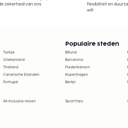
 de zekerheid van ons
flexibiliteit en duur
wilt.
Populaire steden
Turkije
Billund
Griekenland
Barcelona
Thailand
Frederikshavn
Canarische Eilanden
Kopenhagen
Portugal
Berlijn
All-Inclusive reizen
Sport trips