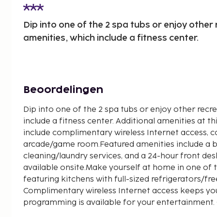
Dip into one of the 2 spa tubs or enjoy other
amenities, which include a fitness center.
Beoordelingen
Dip into one of the 2 spa tubs or enjoy other recr
include a fitness center. Additional amenities at 
include complimentary wireless Internet access, c
arcade/game room.Featured amenities include a bu
cleaning/laundry services, and a 24-hour front desk
available onsite.Make yourself at home in one of 
featuring kitchens with full-sized refrigerators/fr
Complimentary wireless Internet access keeps yo
programming is available for your entertainment.
phones, as well as microwaves and coffee/tea ma