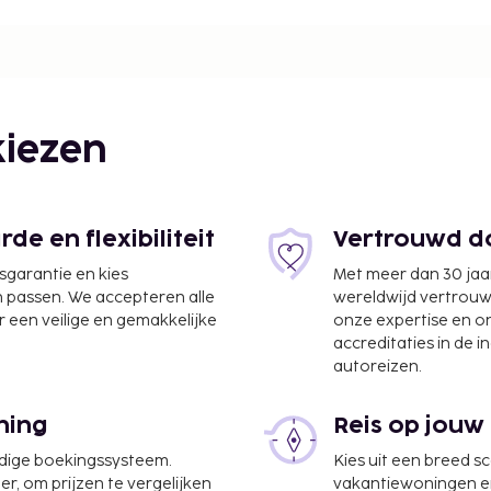
ghway 76 Strip - 0.1 km /
 Mount Pleasant Winery -
anson Central Theatre - 1.8
anson Famous Theatre - 1.9
km / 1.3 mi King's Castle
iezen
km / 1.4 mi Lakeside
atre - 2.5 km / 1.5 mi
tre - 2.5 km / 1.6 mi
rts are:Branson, MO (BKG)
e en flexibiliteit
Vertrouwd do
 Regional) - 52.1 km /
jsgarantie en kies
Met meer dan 30 jaa
tal Vacations, you'll be
n passen. We accepteren alle
wereldwijd vertrou
ive of Titanic Museum and
 een veilige en gemakkelijke
onze expertise en 
ondominium resort is 3.4
accreditaties in de i
) from Sight and Sound
autoreizen.
ning
Reis op jouw
udige boekingssysteem.
Kies uit een breed s
er, om prijzen te vergelijken
vakantiewoningen en 