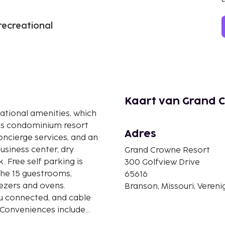
 recreational
Kaart van Grand 
eational amenities, which
this condominium resort
Adres
oncierge services, and an
siness center, dry
Grand Crowne Resort
. Free self parking is
300 Golfview Drive
the 15 guestrooms,
65616
eezers and ovens.
Branson, Missouri, Veren
u connected, and cable
 Conveniences include
kers.Distances are