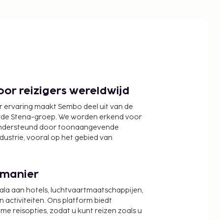
or reizigers wereldwijd
r ervaring maakt Sembo deel uit van de
wde Stena-groep. We worden erkend voor
ondersteund door toonaangevende
ndustrie, vooral op het gebied van
 manier
cala aan hotels, luchtvaartmaatschappijen,
activiteiten. Ons platform biedt
zame reisopties, zodat u kunt reizen zoals u