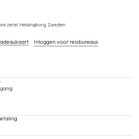
ire zetel: Helsingborg, Zweden
adeaukaart
Inloggen voor reisbureaus
s
oegang