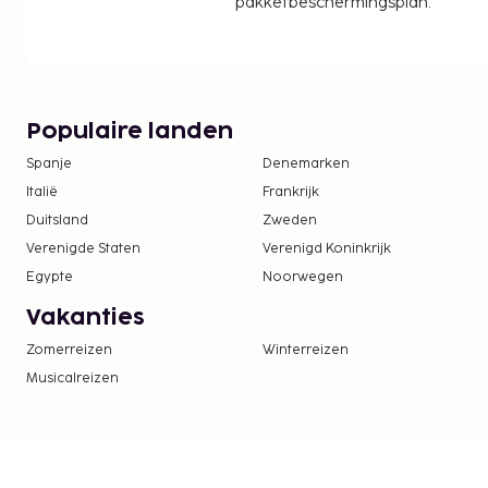
pakketbeschermingsplan.
Populaire landen
Spanje
Denemarken
Italië
Frankrijk
Duitsland
Zweden
Verenigde Staten
Verenigd Koninkrijk
Egypte
Noorwegen
Vakanties
Zomerreizen
Winterreizen
Musicalreizen