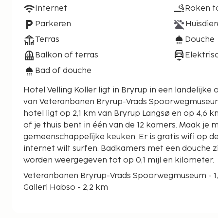
Internet
Roken t
Parkeren
Huisdier
Terras
Douche
Balkon of terras
Elektris
Bad of douche
Hotel Velling Koller ligt in Bryrup in een landelijke
van Veteranbanen Bryrup-Vrads Spoorwegmuseum en
hotel ligt op 2,1 km van Bryrup Langsø en op 4,6 
of je thuis bent in één van de 12 kamers. Maak je m
gemeenschappelijke keuken. Er is gratis wifi op de
internet wilt surfen. Badkamers met een douche z
worden weergegeven tot op 0,1 mijl en kilometer.
Veteranbanen Bryrup-Vrads Spoorwegmuseum - 1
Galleri Habso - 2,2 km
Bryrup Langsø - 2,2 km
Nyhus Potten - 4,6 km