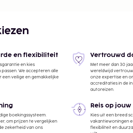
iezen
e en flexibiliteit
Vertrouwd do
jsgarantie en kies
Met meer dan 30 jaa
n passen. We accepteren alle
wereldwijd vertrou
 een veilige en gemakkelijke
onze expertise en 
accreditaties in de i
autoreizen.
ning
Reis op jouw
ccommodatie heeft een
r profiteer ook van gratis
udige boekingssysteem.
Kies uit een breed s
er, om prijzen te vergelijken
vakantiewoningen en 
 de zekerheid van ons
flexibiliteit en duur