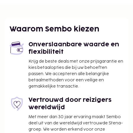
Enkele van de voorzieningen zijn een lift en een
waterkoeler. Loop vooral de recreatieve
voorzieningen zoals een buitenzwembad en een
24-uurs fitnesscentrum niet mis. Gasten van dit
Waarom Sembo kiezen
appartement kunnen iets lekkers halen bij de
kruidenier/supermarkt.
Onverslaanbare waarde en
De volgende kosten dienen bij de accommodatie te
flexibiliteit
worden betaald. De kosten kunnen inclusief
Krijg de beste deals met onze prijsgarantie en
toepasselijke belastingen zijn:
kies betaalopties die bij uw behoeften
passen. We accepteren alle belangrijke
Schoonmaakkosten: IDR 120000.00 per
betaalmethoden voor een veilige en
accommodatie, per verblijf
gemakkelijke transactie.
Vóór het inchecken dien je een borgsom van
IDR 300000 te betalen.
Vertrouwd door reizigers
wereldwijd
We hebben alle kosten vermeld die de
accommodatie aan ons heeft doorgegeven.
Met meer dan 30 jaar ervaring maakt Sembo
deel uit van de wereldwijd vertrouwde Stena-
In deze accommodatie zijn huisdieren en
groep. We worden erkend voor onze
assistentiedieren niet toegestaan.