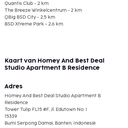
Quantis Club - 2 km
The Breeze Winkelcentrum - 2 km
QBig BSD City - 2,5 km
BSD Xtreme Park - 2,6 km
Eka-ziekenhuis - 3,8 km
TerasKota-winkelcentrum - 4 km
Ocean Park - 4,4 km
ITC BSD - 5,7 km
Indonesia Convention Exhibition - 6,9 km
Kaart van Homey And Best Deal
Pradita Institute - 7,1 km
Studio Apartment B Residence
Woof Avenue - 7,1 km
Bethsaida Hospitals - 7,5 km
Universitas Multimedia Nusantara - 7,5 km
Adres
De dichtstbijgelegen grootste luchthavens zijn:
Homey And Best Deal Studio Apartment B
Jakarta (CGK-Soekarno-Hatta Intl.) - 40,4 km
Residence
Jakarta (HLP-Halim Perdanakusuma Intl.) - 53,2 km
Tower Tulip FL15 #F, Jl. Edutown No. I
15339
De aanbevolen luchthaven voor dit appartement is
Bumi Serpong Damai, Banten, Indonesië
Jakarta (CGK-Soekarno-Hatta Intl.).