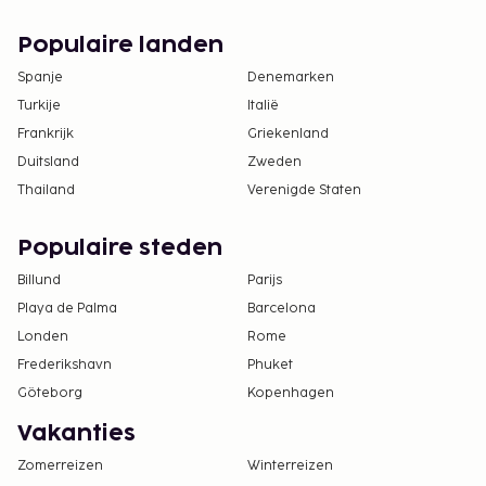
Populaire landen
Spanje
Denemarken
Turkije
Italië
Frankrijk
Griekenland
Duitsland
Zweden
Thailand
Verenigde Staten
Populaire steden
Billund
Parijs
Playa de Palma
Barcelona
Londen
Rome
Frederikshavn
Phuket
Göteborg
Kopenhagen
Vakanties
Zomerreizen
Winterreizen