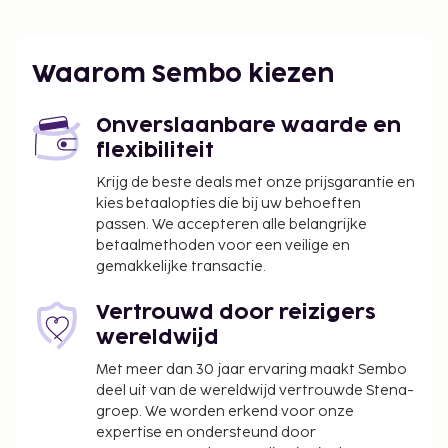
Enkele van de voorzieningen zijn een
geldautomaat/bankservice, een lift en een
waterkoeler. Plezier gegarandeerd met recreatieve
Waarom Sembo kiezen
voorzieningen zoals een buitenzwembad en een
24-uurs fitnesscentrum. Gasten van dit
Onverslaanbare waarde en
appartement kunnen iets lekkers halen bij de
flexibiliteit
kruidenier/supermarkt.
Krijg de beste deals met onze prijsgarantie en
De volgende kosten dienen bij de accommodatie te
kies betaalopties die bij uw behoeften
worden betaald. De kosten kunnen inclusief
passen. We accepteren alle belangrijke
toepasselijke belastingen zijn:
betaalmethoden voor een veilige en
gemakkelijke transactie.
Schoonmaakkosten: IDR 120000.00 per
accommodatie, per verblijf
Vertrouwd door reizigers
Vóór het inchecken dien je een borgsom van
wereldwijd
IDR 300000 te betalen.
Met meer dan 30 jaar ervaring maakt Sembo
We hebben alle kosten vermeld die de
deel uit van de wereldwijd vertrouwde Stena-
accommodatie aan ons heeft doorgegeven.
groep. We worden erkend voor onze
expertise en ondersteund door
In deze accommodatie zijn huisdieren en