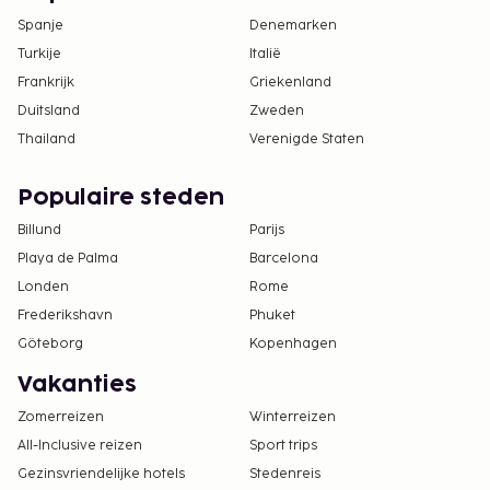
Spanje
Denemarken
Turkije
Italië
Frankrijk
Griekenland
Duitsland
Zweden
Thailand
Verenigde Staten
Populaire steden
Billund
Parijs
Playa de Palma
Barcelona
Londen
Rome
Frederikshavn
Phuket
Göteborg
Kopenhagen
Vakanties
Zomerreizen
Winterreizen
All-Inclusive reizen
Sport trips
Gezinsvriendelijke hotels
Stedenreis