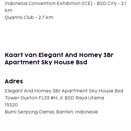
Indonesia Convention Exhibition (ICE) - BSD City - 2,1
km
Quantis Club - 2,7 km
QBig BSD City - 3,1 km
Eka-ziekenhuis - 3,4 km
TerasKota-winkelcentrum - 3,6 km
Ocean Park - 3,8 km
ITC BSD - 5 km
Kaart van Elegant And Homey 3Br
Indonesia Convention Exhibition - 7,5 km
Apartment Sky House Bsd
Pradita Institute - 7,7 km
Woof Avenue - 7,7 km
Bethsaida Hospitals - 8,1 km
Adres
Universitas Multimedia Nusantara - 8,1 km
Elegant And Homey 3Br Apartment Sky House Bsd
De dichtstbijgelegen grootste luchthavens zijn:
Tower Duxton FL33 #H, Jl. BSD Raya Utama
Jakarta (CGK-Soekarno-Hatta Intl.) - 39,6 km
15320
Jakarta (HLP-Halim Perdanakusuma Intl.) - 52,5 km
Bumi Serpong Damai, Banten, Indonesië
Dit appartement biedt aparte rookruimtes.
De volgende kosten dienen bij de accommodatie te