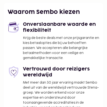
worden betaald. De kosten kunnen inclusief
toepasselijke belastingen zijn:
Waarom Sembo kiezen
Schoonmaakkosten: IDR 225000.00 per
accommodatie, per verblijf
Onverslaanbare waarde en
Vóór het inchecken dien je een borgsom van
flexibiliteit
IDR 300000 te betalen.
Krijg de beste deals met onze prijsgarantie en
kies betaalopties die bij uw behoeften
We hebben alle kosten vermeld die de
passen. We accepteren alle belangrijke
accommodatie aan ons heeft doorgegeven.
betaalmethoden voor een veilige en
gemakkelijke transactie.
In deze accommodatie zijn huisdieren en
assistentiedieren niet toegestaan.
Vertrouwd door reizigers
wereldwijd
Met meer dan 30 jaar ervaring maakt Sembo
deel uit van de wereldwijd vertrouwde Stena-
groep. We worden erkend voor onze
expertise en ondersteund door
toonaangevende accreditaties in de