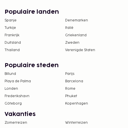
Populaire landen
Spanje
Denemarken
Turkije
Italië
Frankrijk
Griekenland
Duitsland
Zweden
Thailand
Verenigde Staten
Populaire steden
Billund
Parijs
Playa de Palma
Barcelona
Londen
Rome
Frederikshavn
Phuket
Göteborg
Kopenhagen
Vakanties
Zomerreizen
Winterreizen