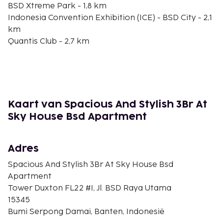
BSD Xtreme Park - 1,8 km
Indonesia Convention Exhibition (ICE) - BSD City - 2,1
km
Quantis Club - 2,7 km
QBig BSD City - 3,1 km
Eka-ziekenhuis - 3,4 km
TerasKota-winkelcentrum - 3,6 km
Ocean Park - 3,8 km
ITC BSD - 5 km
Kaart van Spacious And Stylish 3Br At
Indonesia Convention Exhibition - 7,5 km
Sky House Bsd Apartment
Pradita Institute - 7,7 km
Woof Avenue - 7,7 km
Bethsaida Hospitals - 8,1 km
Adres
Universitas Multimedia Nusantara - 8,1 km
Spacious And Stylish 3Br At Sky House Bsd
De dichtstbijgelegen grootste luchthavens zijn:
Apartment
Jakarta (CGK-Soekarno-Hatta Intl.) - 39,6 km
Tower Duxton FL22 #I, Jl. BSD Raya Utama
Jakarta (HLP-Halim Perdanakusuma Intl.) - 52,5 km
15345
Bumi Serpong Damai, Banten, Indonesië
Dit appartement biedt aparte rookruimtes.