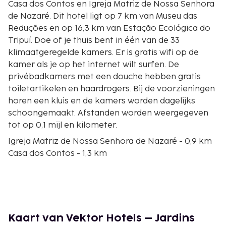
Casa dos Contos en Igreja Matriz de Nossa Senhora
de Nazaré. Dit hotel ligt op 7 km van Museu das
Reduções en op 16,3 km van Estação Ecológica do
Tripuí. Doe of je thuis bent in één van de 33
klimaatgeregelde kamers. Er is gratis wifi op de
kamer als je op het internet wilt surfen. De
privébadkamers met een douche hebben gratis
toiletartikelen en haardrogers. Bij de voorzieningen
horen een kluis en de kamers worden dagelijks
schoongemaakt. Afstanden worden weergegeven
tot op 0,1 mijl en kilometer.
Igreja Matriz de Nossa Senhora de Nazaré - 0,9 km
Casa dos Contos - 1,3 km
Museu das Reduções - 7 km
Estação Ecológica do Tripuí - 16,3 km
Itatiaia Staatsnatuurmonument - 17,4 km
Feira de Artesanato - 18,9 km
Mina Du Veloso - 19,5 km
Kaart van Vektor Hotels – Jardins