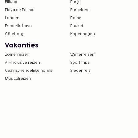
Billund
Parijs
Playa de Palma
Barcelona
Londen
Rome
Frederikshavn
Phuket
Göteborg
Kopenhagen
Vakanties
Zomerreizen
Winterreizen
All-Inclusive reizen
Sport trips
Gezinsvriendelijke hotels
Stedenreis
Musicalreizen