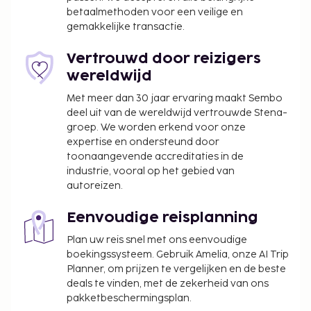
Borgsom: BRL 245 per accommodatie, per
betaalmethoden voor een veilige en
gemakkelijke transactie.
verblijf
We hebben alle kosten vermeld die de
Vertrouwd door reizigers
accommodatie aan ons heeft doorgegeven.
wereldwijd
Ouders of wettelijke voogden die reizen met
Met meer dan 30 jaar ervaring maakt Sembo
kinderen van jonger dan 18 jaar dienen bij het
deel uit van de wereldwijd vertrouwde Stena-
inchecken de geboorteakte en een
groep. We worden erkend voor onze
expertise en ondersteund door
identiteitsbewijs met foto (bijvoorbeeld een
toonaangevende accreditaties in de
paspoort) te overhandigen. Als er bij
industrie, vooral op het gebied van
internationale reizen naar Brazilië slechts één
autoreizen.
van de ouders met een kind reist, dan dient hij
of zij, naast de geboorteakte en een
Eenvoudige reisplanning
identiteitsbewijs met foto, een notarieel
Plan uw reis snel met ons eenvoudige
bekrachtigde brief te overhandigen waarin
boekingssysteem. Gebruik Amelia, onze AI Trip
toestemming gegeven wordt door de andere
Planner, om prijzen te vergelijken en de beste
ouder. Als de ouders of de wettelijke voogd niet
deals te vinden, met de zekerheid van ons
in staat of niet bereid zijn om deze
pakketbeschermingsplan.