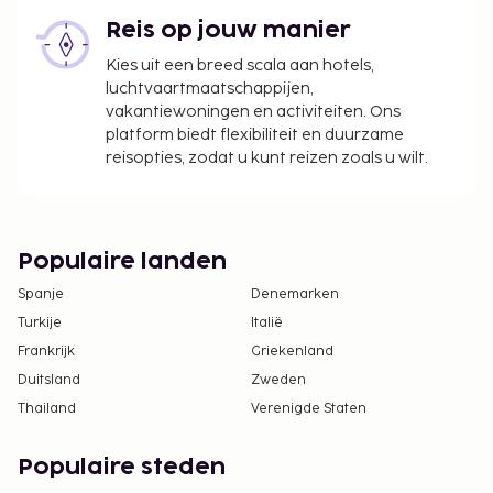
toestemming te presenteren, dan is er een
juridische toestemming nodig. Mensen die met
Reis op jouw manier
kinderen naar Brazilië reizen dienen voor
Kies uit een breed scala aan hotels,
vertrek met het Braziliaanse consulaat te
luchtvaartmaatschappijen,
overleggen voor meer informatie.
vakantiewoningen en activiteiten. Ons
platform biedt flexibiliteit en duurzame
reisopties, zodat u kunt reizen zoals u wilt.
Populaire landen
Spanje
Denemarken
Turkije
Italië
Frankrijk
Griekenland
Duitsland
Zweden
Thailand
Verenigde Staten
Populaire steden