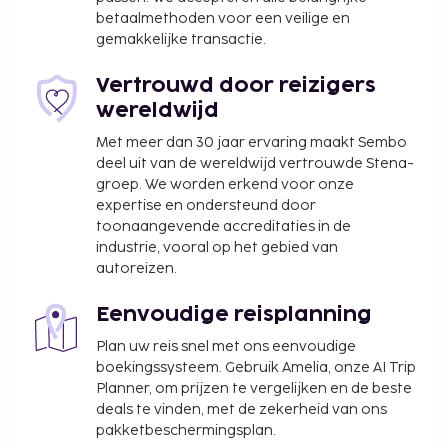
bij uitstapjes/tickets.
betaalmethoden voor een veilige en
De volgende kosten dienen bij de accommodatie te
gemakkelijke transactie.
worden betaald. De kosten kunnen inclusief
toepasselijke belastingen zijn:
Vertrouwd door reizigers
wereldwijd
Er wordt een stadsbelasting door de stad geïnd
en bij de accommodatie in rekening gebracht.
Met meer dan 30 jaar ervaring maakt Sembo
Deze belasting wordt per seizoen aangepast en
deel uit van de wereldwijd vertrouwde Stena-
geldt mogelijk niet het hele jaar lang. Er gelden
groep. We worden erkend voor onze
expertise en ondersteund door
mogelijk ook andere uitzonderingen en
toonaangevende accreditaties in de
kortingen. Neem voor meer informatie contact
industrie, vooral op het gebied van
op met de accommodatie via de
autoreizen.
contactgegevens in de boekingsbevestiging.
De stad heft de volgende belasting: van 1
Eenvoudige reisplanning
november tot 29 februari betaal je EUR 0.00
Plan uw reis snel met ons eenvoudige
per persoon, per nacht, voor maximaal 7
boekingssysteem. Gebruik Amelia, onze AI Trip
nachten. Deze belasting geldt niet voor
Planner, om prijzen te vergelijken en de beste
kinderen jonger dan 10 jaar.
deals te vinden, met de zekerheid van ons
De stad heft de volgende belasting: van 1 maart
pakketbeschermingsplan.