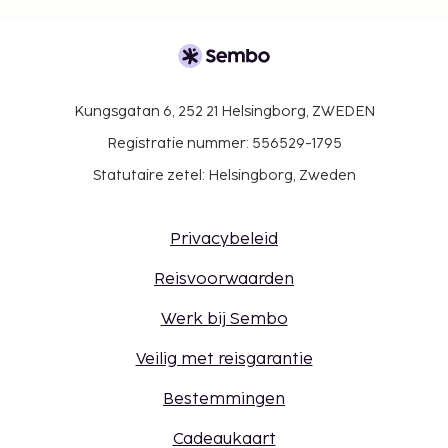
info vind je in de sectie Toeslagen). Je kunt na
overleg met de accommodatie huisdieren
meenemen. De contactgegevens van de
accommodatie vind je in de
Kungsgatan 6, 252 21 Helsingborg, ZWEDEN
boekingsbevestiging.
De accommodatie wordt professioneel
Registratie nummer: 556529-1795
schoongemaakt.
Statutaire zetel: Helsingborg, Zweden
Contacloos inchecken en contactloos
uitchecken zijn mogelijk.
Privacybeleid
Reisvoorwaarden
Werk bij Sembo
Veilig met reisgarantie
Bestemmingen
Cadeaukaart