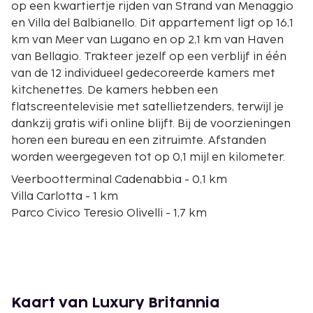
op een kwartiertje rijden van Strand van Menaggio
en Villa del Balbianello. Dit appartement ligt op 16,1
km van Meer van Lugano en op 2,1 km van Haven
van Bellagio. Trakteer jezelf op een verblijf in één
van de 12 individueel gedecoreerde kamers met
kitchenettes. De kamers hebben een
flatscreentelevisie met satellietzenders, terwijl je
dankzij gratis wifi online blijft. Bij de voorzieningen
horen een bureau en een zitruimte. Afstanden
worden weergegeven tot op 0,1 mijl en kilometer.
Veerbootterminal Cadenabbia - 0,1 km
Villa Carlotta - 1 km
Parco Civico Teresio Olivelli - 1,7 km
Haven van Bellagio - 2,1 km
Enoteca Principessa - 2,4 km
Kerk van San Martino - 2,5 km
Villa Serbelloni - 2,6 km
San Giacomo Basilica - 2,6 km
Kaart van Luxury Britannia