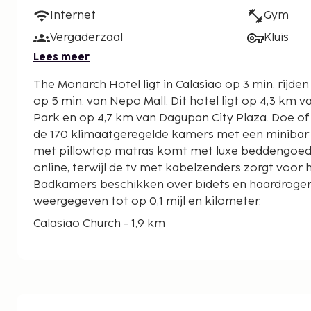
Internet
Gym
Vergaderzaal
Kluis
Lees meer
The Monarch Hotel ligt in Calasiao op 3 min. rijde
op 5 min. van Nepo Mall. Dit hotel ligt op 4,3 km van Tondaligan People's
Park en op 4,7 km van Dagupan City Plaza. Doe of 
de 170 klimaatgeregelde kamers met een minibar 
met pillowtop matras komt met luxe beddengoed. Dan
online, terwijl de tv met kabelzenders zorgt voor h
Badkamers beschikken over bidets en haardroger
weergegeven tot op 0,1 mijl en kilometer.
Calasiao Church - 1,9 km
Nepo Mall - 4,2 km
Tondaligan People's Park - 4,3 km
Dagupan City Plaza - 4,9 km
Parochiekerk Annunciation of the Lord - 7,8 km
Japanse Tuin - 9,4 km