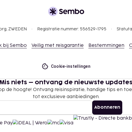
de kamers toegelaten.
tentiedieren niet
gborg, ZWEDEN
Registratie nummer: 556529-1795
Statuta
k bij Sembo
Veilig met reisgarantie
Bestemmingen
C
Cookie-instellingen
Mis niets – ontvang de nieuwste update
 op de hoogte! Ontvang reisinspiratie, handige tips en t
tot exclusieve aanbiedingen.
Abonneren