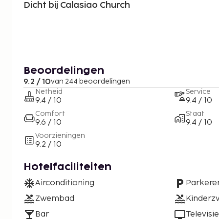
Dicht bij Calasiao Church
Beoordelingen
9.2 / 10
van 244 beoordelingen
Netheid
Service
9.4 / 10
9.4 / 10
Comfort
Staat
9.6 / 10
9.4 / 10
Voorzieningen
9.2 / 10
Hotelfaciliteiten
Airconditioning
Parkere
Zwembad
Kinder
Bar
Televisie