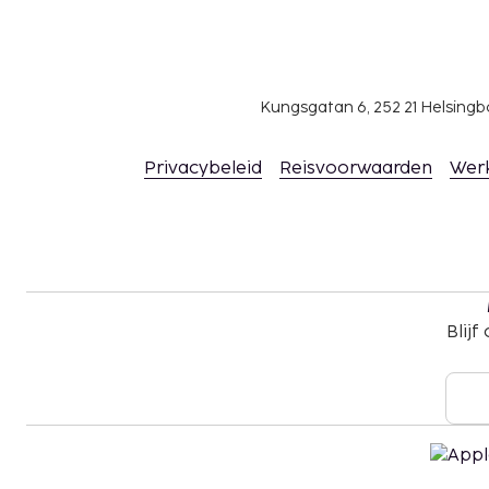
Alleen geregistreerde hotelgasten worden in 
In deze accommodatie zijn huisdieren en assis
toegestaan.
Gasten kunnen overal contactloos betalen.
Kungsgatan 6, 252 21 Helsin
Privacybeleid
Reisvoorwaarden
Wer
Blijf