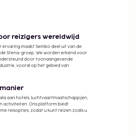
or reizigers wereldwijd
r ervaring maakt Sembo deel uit van de
wde Stena-groep. We worden erkend voor
ondersteund door toonaangevende
ndustrie, vooral op het gebied van
 manier
cala aan hotels, luchtvaartmaatschappijen,
activiteiten. Ons platform biedt
zame reisopties, zodat u kunt reizen zoals u