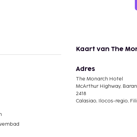
Kaart van The Mo
Adres
The Monarch Hotel
McArthur Highway, Baran
2418
Calasiao, Ilocos-regio, Fil
n
zwembad