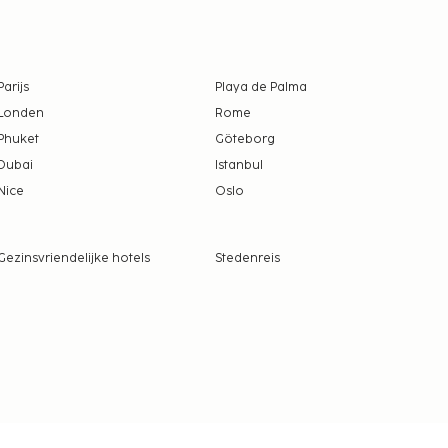
Parijs
Playa de Palma
Londen
Rome
Phuket
Göteborg
Dubai
Istanbul
Nice
Oslo
Gezinsvriendelijke hotels
Stedenreis