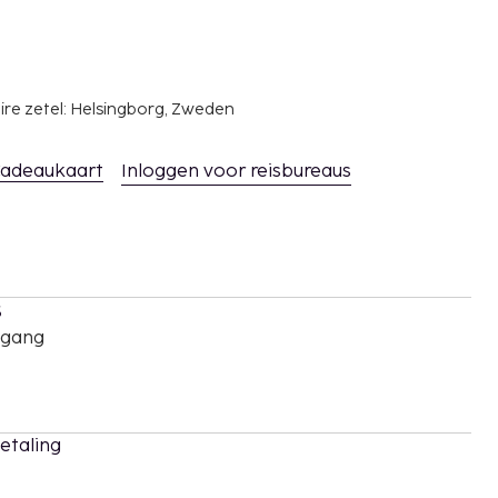
ire zetel: Helsingborg, Zweden
adeaukaart
Inloggen voor reisbureaus
s
oegang