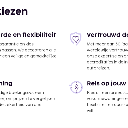
iezen
e en flexibiliteit
Vertrouwd do
jsgarantie en kies
Met meer dan 30 jaa
n passen. We accepteren alle
wereldwijd vertrou
 een veilige en gemakkelijke
onze expertise en 
accreditaties in de i
autoreizen.
n) - 88,7 km
rum, gratis kranten in de
ning
Reis op jouw
 heb je een gratis
zieningen zoals een
udige boekingssysteem.
Kies uit een breed s
zieningen van dit hotel
er, om prijzen te vergelijken
vakantiewoningen en 
 de zekerheid van ons
flexibiliteit en duur
s/kiosken. Stil je honger
wilt.
t van dit hotel. Je kunt
service profiteren. Maak
ie, dagelijks