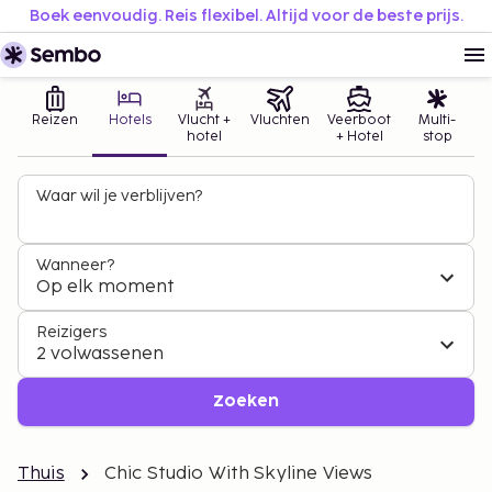
Boek eenvoudig. Reis flexibel. Altijd voor de beste prijs.
Reizen
Hotels
Vlucht +
Vluchten
Veerboot
Multi-
hotel
+ Hotel
stop
Waar wil je verblijven?
Wanneer?
Op elk moment
Reizigers
2 volwassenen
Zoeken
Thuis
Chic Studio With Skyline Views