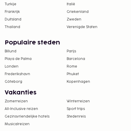
Turkije
Italië
Frankrijk
Griekenland
Duitsland
Zweden
Thailand
Verenigde Staten
Populaire steden
Billund
Parijs
Playa de Palma
Barcelona
Londen
Rome
Frederikshavn
Phuket
Göteborg
Kopenhagen
Vakanties
Zomerreizen
Winterreizen
All-Inclusive reizen
Sport trips
Gezinsvriendelijke hotels
Stedenreis
Musicalreizen