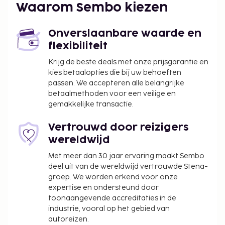
Een verplichte toeslag voor het schoonmaken
Waarom Sembo kiezen
is bij het huurtarief van deze accommodatie
inbegrepen.
Onverslaanbare waarde en
Kinderen verblijven gratis wanneer zij in
flexibiliteit
dezelfde kamer als hun ouders of voogd slapen
en de aanwezige bedden gebruiken.
Krijg de beste deals met onze prijsgarantie en
De accommodatie wordt professioneel
kies betaalopties die bij uw behoeften
passen. We accepteren alle belangrijke
schoongemaakt.
betaalmethoden voor een veilige en
gemakkelijke transactie.
Vertrouwd door reizigers
wereldwijd
Met meer dan 30 jaar ervaring maakt Sembo
deel uit van de wereldwijd vertrouwde Stena-
groep. We worden erkend voor onze
expertise en ondersteund door
toonaangevende accreditaties in de
industrie, vooral op het gebied van
autoreizen.