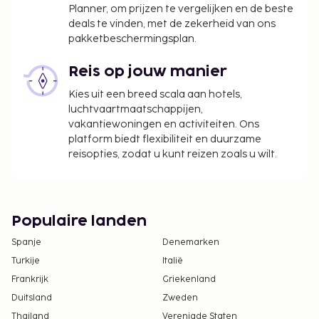
Planner, om prijzen te vergelijken en de beste
deals te vinden, met de zekerheid van ons
pakketbeschermingsplan.
Reis op jouw manier
Kies uit een breed scala aan hotels,
luchtvaartmaatschappijen,
vakantiewoningen en activiteiten. Ons
platform biedt flexibiliteit en duurzame
reisopties, zodat u kunt reizen zoals u wilt.
Populaire landen
Spanje
Denemarken
Turkije
Italië
Frankrijk
Griekenland
Duitsland
Zweden
Thailand
Verenigde Staten