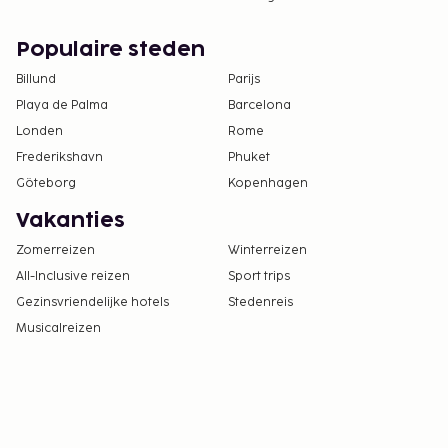
Populaire steden
Billund
Parijs
Playa de Palma
Barcelona
Londen
Rome
Frederikshavn
Phuket
Göteborg
Kopenhagen
Vakanties
Zomerreizen
Winterreizen
All-Inclusive reizen
Sport trips
Gezinsvriendelijke hotels
Stedenreis
Musicalreizen