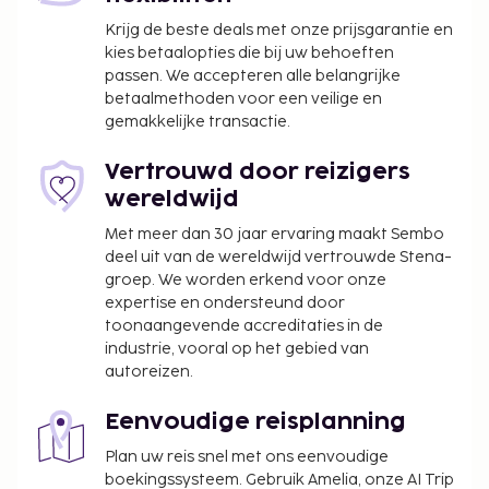
uitgebreid ontbijt.
Ouders of wettelijke voogden die reizen met
Krijg de beste deals met onze prijsgarantie en
kies betaalopties die bij uw behoeften
kinderen van jonger dan 18 jaar dienen bij het
passen. We accepteren alle belangrijke
inchecken de geboorteakte en een
betaalmethoden voor een veilige en
identiteitsbewijs met foto (bijvoorbeeld een
gemakkelijke transactie.
paspoort) te overhandigen. Als er bij
internationale reizen naar Brazilië slechts één
Vertrouwd door reizigers
van de ouders met een kind reist, dan dient hij
wereldwijd
of zij, naast de geboorteakte en een
Met meer dan 30 jaar ervaring maakt Sembo
identiteitsbewijs met foto, een notarieel
deel uit van de wereldwijd vertrouwde Stena-
bekrachtigde brief te overhandigen waarin
groep. We worden erkend voor onze
toestemming gegeven wordt door de andere
expertise en ondersteund door
ouder. Als de ouders of de wettelijke voogd niet
toonaangevende accreditaties in de
in staat of niet bereid zijn om deze
industrie, vooral op het gebied van
toestemming te presenteren, dan is er een
autoreizen.
juridische toestemming nodig. Mensen die met
kinderen naar Brazilië reizen dienen voor
Eenvoudige reisplanning
vertrek met het Braziliaanse consulaat te
Plan uw reis snel met ons eenvoudige
overleggen voor meer informatie.
boekingssysteem. Gebruik Amelia, onze AI Trip