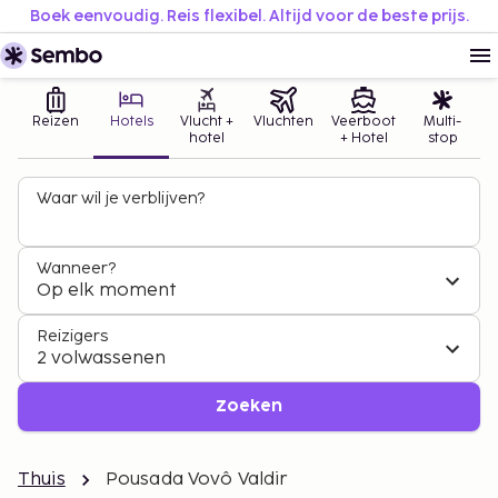
Boek eenvoudig. Reis flexibel. Altijd voor de beste prijs.
Reizen
Hotels
Vlucht +
Vluchten
Veerboot
Multi-
hotel
+ Hotel
stop
Waar wil je verblijven?
Wanneer?
Op elk moment
Reizigers
2 volwassenen
Zoeken
Thuis
Pousada Vovô Valdir