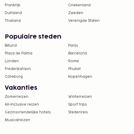
Frankrijk
Griekenland
Duitsland
Zweden
Thailand
Verenigde Staten
Populaire steden
Billund
Parijs
Playa de Palma
Barcelona
Londen
Rome
Frederikshavn
Phuket
Göteborg
Kopenhagen
Vakanties
Zomerreizen
Winterreizen
All-Inclusive reizen
Sport trips
Gezinsvriendelijke hotels
Stedenreis
Musicalreizen