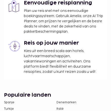
Eenvoudige reisplanning
We hebben alle kosten vermeld die de
Plan uw reis snel met ons eenvoudige
accommodatie aan ons heeft doorgegeven.
boekingssysteem. Gebruik Amelia, onze AI Trip
Het zwembad is toegankelijk van 08.00 uur tot
Planner, om prijzen te vergelijken en de beste
22.00 uur.
deals te vinden, met de zekerheid van ons
pakketbeschermingsplan.
Deze accommodatie heet gasten van elke
seksuele geaardheid en genderidentiteit
Reis op jouw manier
welkom (LGBTI+-vriendelijk).
Kies uit een breed scala aan hotels,
luchtvaartmaatschappijen,
vakantiewoningen en activiteiten. Ons
platform biedt flexibiliteit en duurzame
reisopties, zodat u kunt reizen zoals u wilt.
Populaire landen
Spanje
Denemarken
Turkije
Italië