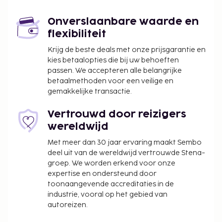
Bermuda Dunes, CA (UDD) - 27,2 km
Thermal, CA (TRM-Jacqueline Cochran Regional) -
Onverslaanbare waarde en
45,5 km
flexibiliteit
De aanbevolen luchthaven voor dit appartement is
Krijg de beste deals met onze prijsgarantie en
kies betaalopties die bij uw behoeften
Palm Springs, CA (PSP-Internationale luchthaven
passen. We accepteren alle belangrijke
Palm Springs).
betaalmethoden voor een veilige en
De receptie is tijdens beperkte uren geopend. Ter
gemakkelijke transactie.
plaatse heb je gratis parkeerplaatsen. Plezier
gegarandeerd met recreatieve voorzieningen zoals
Vertrouwd door reizigers
een buitenzwembad en een bubbelbad.
wereldwijd
De volgende kosten dienen bij de accommodatie te
Met meer dan 30 jaar ervaring maakt Sembo
worden betaald. De kosten kunnen inclusief
deel uit van de wereldwijd vertrouwde Stena-
groep. We worden erkend voor onze
toepasselijke belastingen zijn:
expertise en ondersteund door
Borgsom: USD 250 per accommodatie, per
toonaangevende accreditaties in de
verblijf
industrie, vooral op het gebied van
Schoonmaakkosten: USD 2000 per
autoreizen.
accommodatie, per verblijf