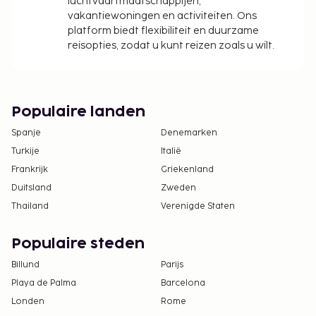
luchtvaartmaatschappijen,
vakantiewoningen en activiteiten. Ons
platform biedt flexibiliteit en duurzame
reisopties, zodat u kunt reizen zoals u wilt.
Populaire landen
Spanje
Denemarken
Turkije
Italië
Frankrijk
Griekenland
Duitsland
Zweden
Thailand
Verenigde Staten
Populaire steden
Billund
Parijs
Playa de Palma
Barcelona
Londen
Rome