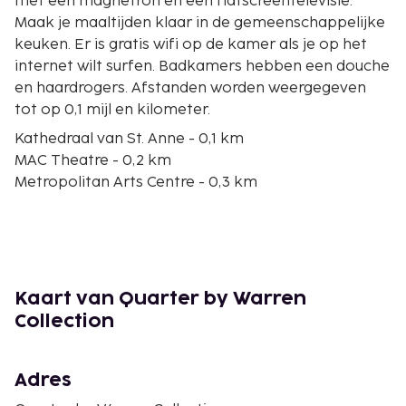
met een magnetron en een flatscreentelevisie.
Maak je maaltijden klaar in de gemeenschappelijke
keuken. Er is gratis wifi op de kamer als je op het
internet wilt surfen. Badkamers hebben een douche
en haardrogers. Afstanden worden weergegeven
tot op 0,1 mijl en kilometer.
Kathedraal van St. Anne - 0,1 km
MAC Theatre - 0,2 km
Metropolitan Arts Centre - 0,3 km
Castle Court Shopping Centre - 0,3 km
The Hall of Friendship - 0,3 km
Huize Clifton - 0,5 km
Albert Memorial Clock - 0,6 km
Douanekantoor van Belfast - 0,6 km
Kaart van Quarter by Warren
Victoria Square Shopping Centre - 0,7 km
Collection
Big Fish - 0,7 km
Lagan Weir and Lookout (uitkijkpost) - 0,7 km
Stadhuis van Belfast - 0,8 km
Adres
Bibliotheek Linen Hall - 0,8 km