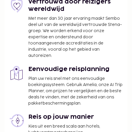
Vertrouwd door reizigers
wereldwijd
Deze lijst is mogelijk niet volledig. Toeslagen en
borgsommen zijn mogelijk excl. btw en kunnen
Met meer dan 30 jaar ervaring maakt Sembo
wijzigen.
deel uit van de wereldwijd vertrouwde Stena-
groep. We worden erkend voor onze
expertise en ondersteund door
toonaangevende accreditaties in de
industrie, vooral op het gebied van
autoreizen.
Eenvoudige reisplanning
Plan uw reis snel met ons eenvoudige
boekingssysteem. Gebruik Amelia, onze AI Trip
Planner, om prijzen te vergelijken en de beste
deals te vinden, met de zekerheid van ons
pakketbeschermingsplan.
Reis op jouw manier
Kies uit een breed scala aan hotels,