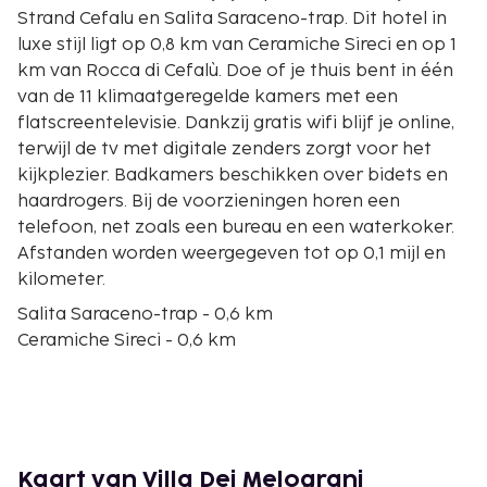
Strand Cefalu en Salita Saraceno-trap. Dit hotel in
luxe stijl ligt op 0,8 km van Ceramiche Sireci en op 1
km van Rocca di Cefalù. Doe of je thuis bent in één
van de 11 klimaatgeregelde kamers met een
flatscreentelevisie. Dankzij gratis wifi blijf je online,
terwijl de tv met digitale zenders zorgt voor het
kijkplezier. Badkamers beschikken over bidets en
haardrogers. Bij de voorzieningen horen een
telefoon, net zoals een bureau en een waterkoker.
Afstanden worden weergegeven tot op 0,1 mijl en
kilometer.
Salita Saraceno-trap - 0,6 km
Ceramiche Sireci - 0,6 km
Osteria Magno - 0,8 km
Chiesa del Purgatorio - 0,8 km
Strand Cefalu - 1 km
Lavatoio Medievale - 1 km
Palazzo Atenasio Martino - 1 km
Kaart van Villa Dei Melograni