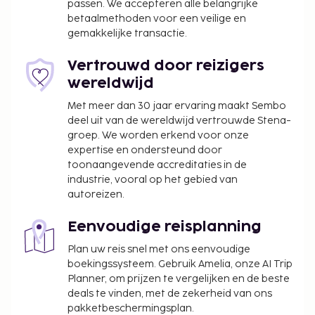
passen. We accepteren alle belangrijke
van een maaltijd in het restaurant of bestel een
betaalmethoden voor een veilige en
snack in de koffiebar/het café van dit hotel. Sluit je
gemakkelijke transactie.
dag af met een drankje in een bar/lounge. Dagelijks
kun je van 07.30 uur tot 10.30 uur genieten van een
Vertrouwd door reizigers
gratis ontbijtbuffet. Deze accommodatie heeft zijn
wereldwijd
officiële sterrenclassificatie gekregen van the local
Met meer dan 30 jaar ervaring maakt Sembo
rating authority.
deel uit van de wereldwijd vertrouwde Stena-
De volgende kosten dienen bij de accommodatie te
groep. We worden erkend voor onze
worden betaald. De kosten kunnen inclusief
expertise en ondersteund door
toepasselijke belastingen zijn:
toonaangevende accreditaties in de
industrie, vooral op het gebied van
Er wordt een stadsbelasting door de stad geïnd
autoreizen.
en bij de accommodatie in rekening gebracht.
Deze belasting wordt per seizoen aangepast en
Eenvoudige reisplanning
geldt mogelijk niet het hele jaar lang. Er gelden
Plan uw reis snel met ons eenvoudige
mogelijk ook andere uitzonderingen en
boekingssysteem. Gebruik Amelia, onze AI Trip
kortingen. Neem voor meer informatie contact
Planner, om prijzen te vergelijken en de beste
op met de accommodatie via de
deals te vinden, met de zekerheid van ons
contactgegevens in de boekingsbevestiging.
pakketbeschermingsplan.