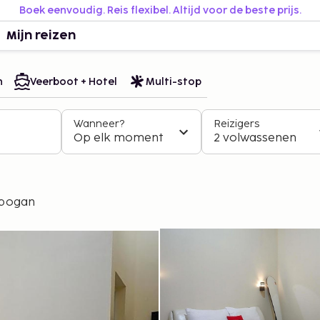
Boek eenvoudig. Reis flexibel. Altijd voor de beste prijs.
Mijn reizen
n
Veerboot + Hotel
Multi-stop
Wanneer?
Reizigers
Op elk moment
2 volwassenen
obogan