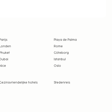
Parijs
Playa de Palma
Londen
Rome
Phuket
Göteborg
Dubai
Istanbul
Nice
Oslo
Gezinsvriendelijke hotels
Stedenreis