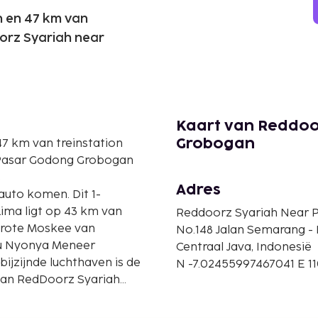
n en 47 km van
orz Syariah near
Kaart van Reddoo
7 km van treinstation
Grobogan
 Pasar Godong Grobogan
s
Adres
auto komen. Dit 1-
Lima ligt op 43 km van
Reddoorz Syariah Near 
 Grote Moskee van
No.148 Jalan Semarang 
mu Nyonya Meneer
Centraal Java, Indonesië
ijzijnde luchthaven is de
N -7.02455997467041 E 1
van RedDoorz Syariah