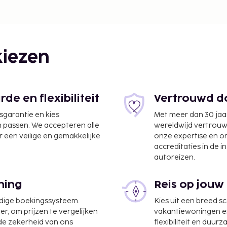
iezen
e en flexibiliteit
Vertrouwd do
jsgarantie en kies
Met meer dan 30 jaa
n passen. We accepteren alle
wereldwijd vertrou
 een veilige en gemakkelijke
onze expertise en 
accreditaties in de i
autoreizen.
ning
Reis op jouw
udige boekingssysteem.
Kies uit een breed s
er, om prijzen te vergelijken
vakantiewoningen en 
 de zekerheid van ons
flexibiliteit en duur