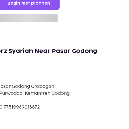
Begin met plannen
rz Syariah Near Pasar Godong
Pasar Godong Grobogan
- Purwodadi Kemantren Godong
10.77519989013672