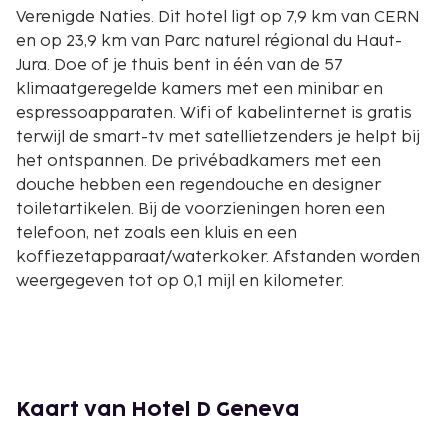
Verenigde Naties. Dit hotel ligt op 7,9 km van CERN
en op 23,9 km van Parc naturel régional du Haut-
Jura. Doe of je thuis bent in één van de 57
klimaatgeregelde kamers met een minibar en
espressoapparaten. Wifi of kabelinternet is gratis
terwijl de smart-tv met satellietzenders je helpt bij
het ontspannen. De privébadkamers met een
douche hebben een regendouche en designer
toiletartikelen. Bij de voorzieningen horen een
telefoon, net zoals een kluis en een
koffiezetapparaat/waterkoker. Afstanden worden
weergegeven tot op 0,1 mijl en kilometer.
Basilique Notre-Dame - 0,5 km
Monument Brunswick - 0,6 km
Pâquis Strand - 0,8 km
Cité du Temps - 0,8 km
Smurfengebouwen - 0,8 km
Kaart van Hotel D Geneva
Mont Blanc-brug - 0,8 km