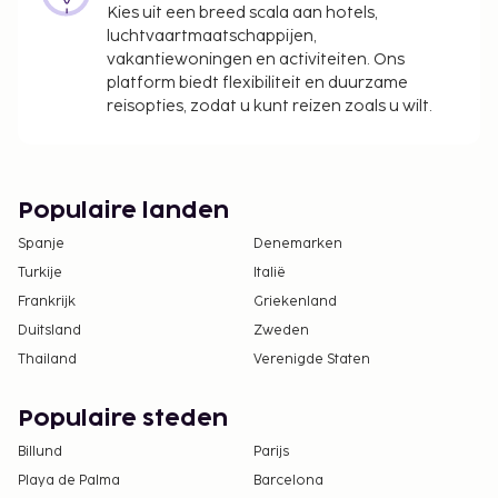
per nacht
Kies uit een breed scala aan hotels,
Vroeg inchecken is tegen een toeslag mogelijk
luchtvaartmaatschappijen,
vakantiewoningen en activiteiten. Ons
(onder voorbehoud van beschikbaarheid)
platform biedt flexibiliteit en duurzame
Laat uitchecken is tegen een toeslag mogelijk
reisopties, zodat u kunt reizen zoals u wilt.
(onder voorbehoud van beschikbaarheid)
Deze lijst is mogelijk niet volledig. Toeslagen en
borgsommen zijn mogelijk excl. btw en kunnen
Populaire landen
wijzigen.
Spanje
Denemarken
Je kunt na overleg met de accommodatie
Turkije
Italië
huisdieren meenemen (hiervoor gelden
Frankrijk
toeslagen, die je kunt nalezen in de sectie
Griekenland
'Kosten'). De contactgegevens van de
Duitsland
Zweden
accommodatie vind je in de
Thailand
Verenigde Staten
boekingsbevestiging.
Contactloos uitchecken is mogelijk.
Populaire steden
Billund
Parijs
Playa de Palma
Barcelona