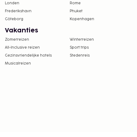
Londen
Rome
Frederikshavn
Phuket
Göteborg
Kopenhagen
Vakanties
Zomerreizen
Winterreizen
All-Inclusive reizen
Sport trips
Gezinsvriendelijke hotels
Stedenreis
Musicalreizen