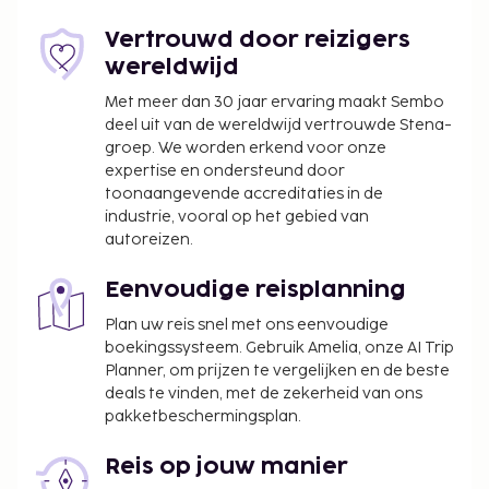
06.30 uur tot 10.00 uur en in het weekend is dit
beschikbaar van 06.30 uur tot 10.30 uur. Hotelstars
Vertrouwd door reizigers
Union kent in Zwitserland een officiële
wereldwijd
sterrenclassificatie toe. Deze accommodatie heeft
Met meer dan 30 jaar ervaring maakt Sembo
4 sterren toegekend gekregen.
deel uit van de wereldwijd vertrouwde Stena-
groep. We worden erkend voor onze
De volgende kosten dienen bij de accommodatie te
expertise en ondersteund door
worden betaald. De kosten kunnen inclusief
toonaangevende accreditaties in de
toepasselijke belastingen zijn:
industrie, vooral op het gebied van
De stad heft de volgende belasting: CHF 4.25
autoreizen.
per persoon, per nacht.
Eenvoudige reisplanning
We hebben alle kosten vermeld die de
Plan uw reis snel met ons eenvoudige
accommodatie aan ons heeft doorgegeven.
boekingssysteem. Gebruik Amelia, onze AI Trip
Toeslag voor het ontbijtbuffet: ca. CHF 29 per
Planner, om prijzen te vergelijken en de beste
persoon
deals te vinden, met de zekerheid van ons
pakketbeschermingsplan.
Toeslag voor parkeren in de buurt: CHF 35 per
nacht (op 50 meter afstand; 24 uur geopend)
Reis op jouw manier
Toeslag voor huisdieren: CHF 20 per huisdier,