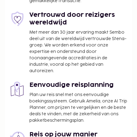
gemakkelijke transactie.
een sterrenclassificatiebedrijf in Australië, heeft aan
deze accommodatie een sterrenclassificatie
Vertrouwd door reizigers
toegekend.
wereldwijd
Toeslag voor extra bed: AUD 40.00 per dag
Met meer dan 30 jaar ervaring maakt Sembo
De accommodatie berekent een toeslag op
deel uit van de wereldwijd vertrouwde Stena-
betalingen met een creditcard
groep. We worden erkend voor onze
expertise en ondersteund door
Deze lijst is mogelijk niet volledig. Toeslagen en
toonaangevende accreditaties in de
borgsommen zijn mogelijk excl. btw en kunnen
industrie, vooral op het gebied van
wijzigen.
autoreizen.
Het beleid van deze accommodatie staat
Eenvoudige reisplanning
bepaalde reserveringen voor
groepsevenementen of groepsfeesten,
Plan uw reis snel met ons eenvoudige
boekingssysteem. Gebruik Amelia, onze AI Trip
waaronder vrijgezellenfeesten, niet toe.
Planner, om prijzen te vergelijken en de beste
Aangrenzende kamers kunnen aangevraagd
deals te vinden, met de zekerheid van ons
worden, afhankelijk van beschikbaarheid.
pakketbeschermingsplan.
Informeer rechtstreeks bij de accommodatie
via de contactgegevens in de
Reis op jouw manier