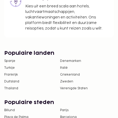
boekingsbevestiging.
Kies uit een breed scala aan hotels,
De accommodatie wordt professioneel
luchtvaartmaatschappijen,
schoongemaakt.
vakantiewoningen en activiteiten. Ons
Contactloos uitchecken is mogelijk.
platform biedt flexibiliteit en duurzame
reisopties, zodat u kunt reizen zoals u wilt.
Populaire landen
Spanje
Denemarken
Turkije
Italië
Frankrijk
Griekenland
Duitsland
Zweden
Thailand
Verenigde Staten
Populaire steden
Billund
Parijs
Playa de Palma
Barcelona