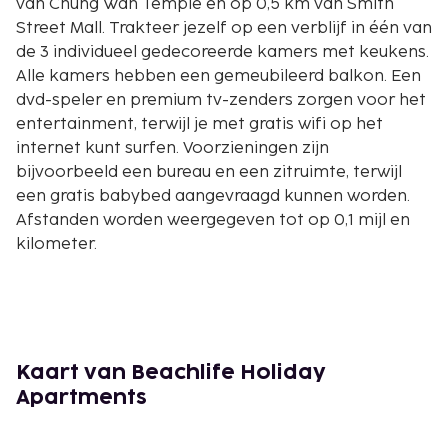
van Chung Wah Temple en op 0,5 km van Smith
Street Mall. Trakteer jezelf op een verblijf in één van
de 3 individueel gedecoreerde kamers met keukens.
Alle kamers hebben een gemeubileerd balkon. Een
dvd-speler en premium tv-zenders zorgen voor het
entertainment, terwijl je met gratis wifi op het
internet kunt surfen. Voorzieningen zijn
bijvoorbeeld een bureau en een zitruimte, terwijl
een gratis babybed aangevraagd kunnen worden.
Afstanden worden weergegeven tot op 0,1 mijl en
kilometer.
Chung Wah Temple - 0,4 km
Smith Street Mall - 0,5 km
Brown's Mart Theatre - 0,5 km
The Esplanade - 0,6 km
Maningrida Arts & Culture - 0,7 km
Kaart van Beachlife Holiday
Christ Church Anglican Cathedral Darwin - 0,7 km
Apartments
Parliament House - 0,7 km
Northern Territory Library - 0,7 km