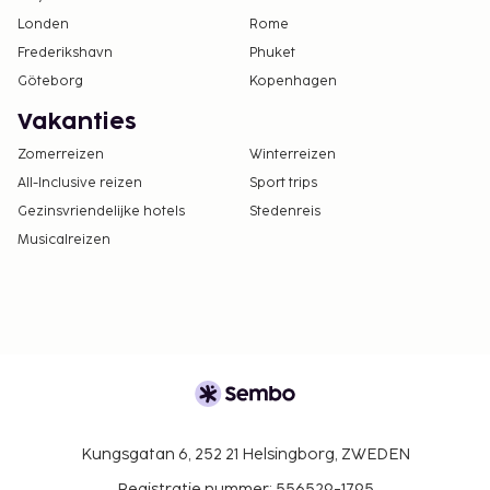
Londen
Rome
Frederikshavn
Phuket
Göteborg
Kopenhagen
Vakanties
Zomerreizen
Winterreizen
All-Inclusive reizen
Sport trips
Gezinsvriendelijke hotels
Stedenreis
Musicalreizen
Kungsgatan 6, 252 21 Helsingborg, ZWEDEN
Registratie nummer: 556529-1795